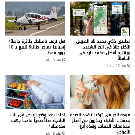
تطبيق ذكي يحدد لك الطريق
هل ترغب بامتلاك طائرة خاصة؟
الأكثر ظلاً في الحر الشديد..
إسبانيا تعرض طائرة للبيع بـ 10
ويقترح أفضل مقعد بارد في
يورو فقط
الحافلة
منذ 5 أيام
منذ 12 ساعة
موجة الحر في تركيا تهدد الصحة
لماذا يعد وضع البيض في باب
بصمت.. الأطباء يحذرون من أخطر
الثلاجة خطأً صحياً فادحاً يهدد
مضاعفات الجفاف وهذه أبرز
سلامتك؟
الأعراض
منذ 6 أيام