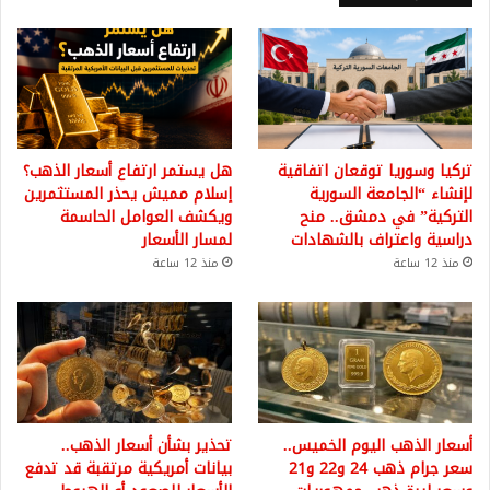
تركيا وسوريا توقعان اتفاقية
هل يستمر ارتفاع أسعار الذهب؟
لإنشاء “الجامعة السورية
إسلام مميش يحذر المستثمرين
التركية” في دمشق.. منح
ويكشف العوامل الحاسمة
دراسية واعتراف بالشهادات
لمسار الأسعار
منذ 12 ساعة
منذ 12 ساعة
أسعار الذهب اليوم الخميس..
تحذير بشأن أسعار الذهب..
سعر جرام ذهب 24 و22 و21
بيانات أمريكية مرتقبة قد تدفع