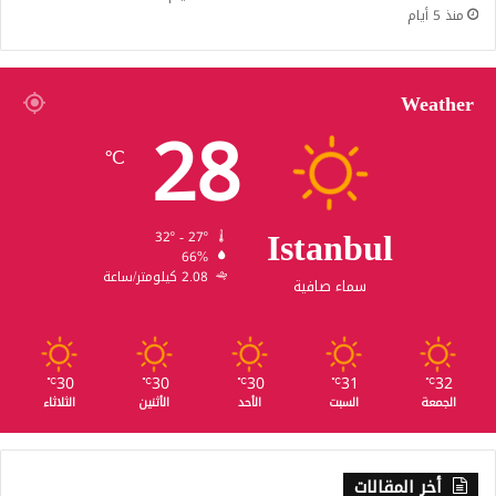
منذ 5 أيام
Weather
28
℃
Istanbul
32º - 27º
66%
2.08 كيلومتر/ساعة
سماء صافية
30
30
30
31
32
℃
℃
℃
℃
℃
الجمعة
السبت
الأحد
الأثنين
الثلاثاء
أخر المقالات