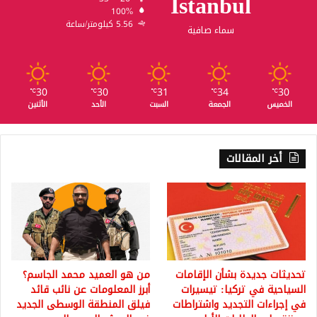
Istanbul
100%
5.56 كيلومتر/ساعة
سماء صافية
30
30
31
34
30
℃
℃
℃
℃
℃
الخميس
الجمعة
السبت
الأحد
الأثنين
أخر المقالات
تحديثات جديدة بشأن الإقامات
من هو العميد محمد الجاسم؟
السياحية في تركيا: تيسيرات
أبرز المعلومات عن نائب قائد
في إجراءات التجديد واشتراطات
فيلق المنطقة الوسطى الجديد