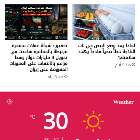
لماذا يعد وضع البيض في باب
تحقيق: شبكة عملات مشفرة
الثلاجة خطأً صحياً فادحاً يهدد
مرتبطة بالمقامرة ساعدت في
سلامتك؟
تحويل 4 مليارات دولار وسط
مزاعم بالالتفاف على العقوبات
منذ 5 أيام
المفروضة على إيران
منذ 5 أيام
Weather
30
℃
33º - 26º