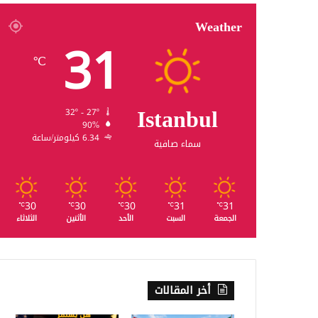
Weather
31
℃
Istanbul
32º - 27º
90%
6.34 كيلومتر/ساعة
سماء صافية
30
30
30
31
31
℃
℃
℃
℃
℃
الجمعة
السبت
الأحد
الأثنين
الثلاثاء
أخر المقالات