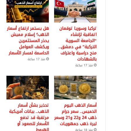
تركيا وسوريا توقعان
هل يستمر ارتفاع أسعار
اتفاقية لإنشاء
الذهب؟ إسلام مميش
“الجامعة السورية
يحذر المستثمرين
التركية” في دمشق..
ويكشف العوامل
منح دراسية واعتراف
الحاسمة لمسار الأسعار
بالشهادات
منذ 17 ساعة
منذ 17 ساعة
أسعار الذهب اليوم
تحذير بشأن أسعار
الخميس.. سعر جرام
الذهب.. بيانات أمريكية
ذهب 24 و22 و21 وسعر
مرتقبة قد تدفع
ليرة ذهب جمهوريات
الأسعار للصعود أو
الهبوط
منذ 18 ساعة