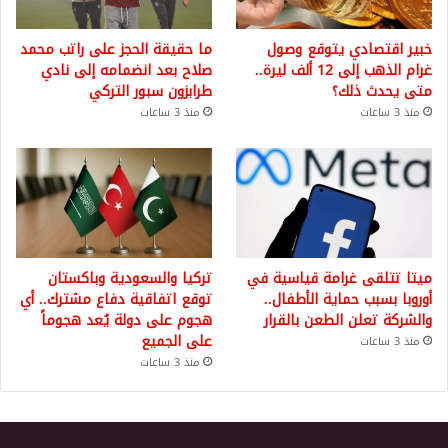
خبير اقتصادي يتوقع وصول
ما حقيقة الحجز على راتب محمد
غرام الذهب إلى 12 ألف ليرة..
صلاح بعد انضمامه إلى نادي
متى يحدث ذلك؟
طرابزون سبور التركي
منذ 3 ساعات
منذ 3 ساعات
ميتا تتلقى غرامة قياسية في
تركيا والسعودية وباكستان
أوروبا بسبب حماية الأطفال..
توقع اتفاقية دفاع مشترك.. أي
والشركة تعلن الطعن بالقرار
هجوم على دولة يُعد هجوماً
على الجميع
منذ 3 ساعات
منذ 3 ساعات