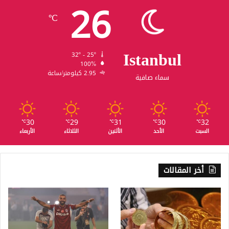
26
℃
Istanbul
32º - 25º
100%
2.95 كيلومتر/ساعة
سماء صافية
30
29
31
30
32
℃
℃
℃
℃
℃
السبت
الأحد
الأثنين
الثلاثاء
الأربعاء
أخر المقالات