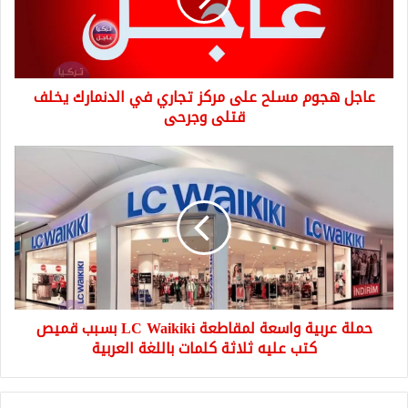
تجاري
في
الدنمارك
يخلف
عاجل هجوم مسلح على مركز تجاري في الدنمارك يخلف
قتلى
وجرحى
قتلى وجرحى
حملة
عربية
واسعة
لمقاطعة
LC
Waikiki
بسبب
قميص
كتب
حملة عربية واسعة لمقاطعة LC Waikiki بسبب قميص
عليه
ثلاثة
كتب عليه ثلاثة كلمات باللغة العربية
كلمات
باللغة
العربية