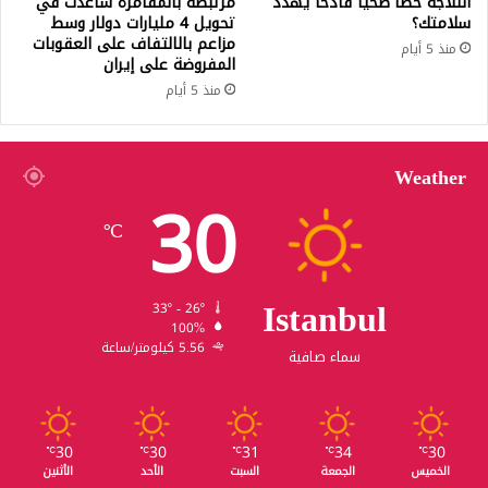
الثلاجة خطأً صحياً فادحاً يهدد
مرتبطة بالمقامرة ساعدت في
سلامتك؟
تحويل 4 مليارات دولار وسط
مزاعم بالالتفاف على العقوبات
منذ 5 أيام
المفروضة على إيران
منذ 5 أيام
Weather
30
℃
Istanbul
33º - 26º
100%
5.56 كيلومتر/ساعة
سماء صافية
30
30
31
34
30
℃
℃
℃
℃
℃
الخميس
الجمعة
السبت
الأحد
الأثنين