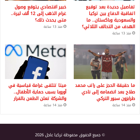
تفاصيل جديدة بعد توقيع
خبير اقتصادي يتوقع وصول
اتفاقية الدفاع بين تركيا
غرام الذهب إلى 12 ألف ليرة..
والسعودية وباكستان.. ما
متى يحدث ذلك؟
الهدف من التحالف الثلاثي؟
منذ 13 ساعة
منذ 13 ساعة
ما حقيقة الحجز على راتب محمد
ميتا تتلقى غرامة قياسية في
صلاح بعد انضمامه إلى نادي
أوروبا بسبب حماية الأطفال..
طرابزون سبور التركي
والشركة تعلن الطعن بالقرار
منذ 14 ساعة
منذ 14 ساعة
© جميع الحقوق محفوظة تركيا عاجل 2026