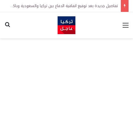
تفاصيل جديدة بعد توقيع اتفاقية الدفاع بين تركيا والسعودية وباكستان.. ما الهدف من التحالف الثلاثي؟
القائمة
اكت