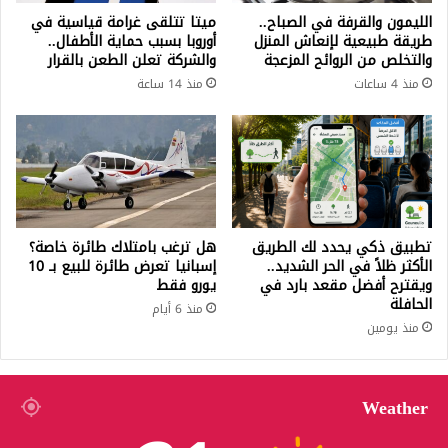
الليمون والقرفة في الصباح..
ميتا تتلقى غرامة قياسية في
طريقة طبيعية لإنعاش المنزل
أوروبا بسبب حماية الأطفال..
والتخلص من الروائح المزعجة
والشركة تعلن الطعن بالقرار
منذ 4 ساعات
منذ 14 ساعة
تطبيق ذكي يحدد لك الطريق
هل ترغب بامتلاك طائرة خاصة؟
الأكثر ظلاً في الحر الشديد..
إسبانيا تعرض طائرة للبيع بـ 10
ويقترح أفضل مقعد بارد في
يورو فقط
الحافلة
منذ 6 أيام
منذ يومين
Weather