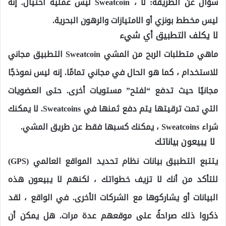
سؤال عن الطريقة: لا ، Sweatcoin ليس عملية احتيال. إنه
ليس مخطط بونزي أو الامتيازات والرهون البحرية.
لا
يكلف التطبيق أي شيء
ماهي متطلبات الربح من المشي Sweatcoin التطبيق مجاني
للاستخدام ، كما هو الحال في مجاني تمامًا. إنه ليس نموذجًا
مجانيًا حيث تدفع “لفتح” مستويات أخرى. حتى العضويات
التي تمت ترقيتها يتم دفع ثمنها في Sweatcoins. لا يمكنك
شراء Sweatcoins ، يمكنك كسبها فقط عن طريق المشي.
لا يبيعون بياناتك
يتتبع التطبيق بيانات نظام تحديد المواقع العالمي (GPS)
للتأكد من أنك لا تزيف خطواتك ، لكنهم لا يبيعون هذه
البيانات أو يشاركوها مع الشركات الأخرى. في الواقع ، لقد
ذكروا ذلك صراحةً على موقعهم عدة مرات. هل يمكن أن