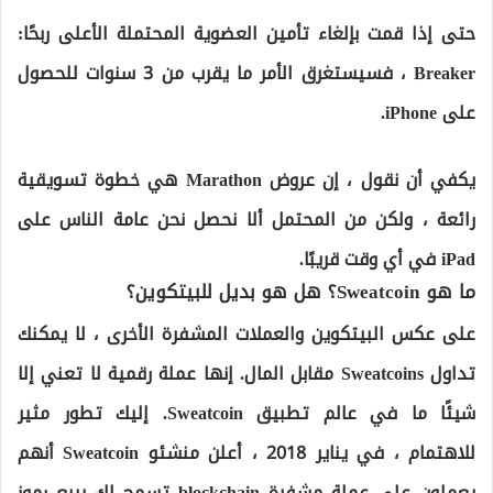
حتى إذا قمت بإلغاء تأمين العضوية المحتملة الأعلى ربحًا:
Breaker ، فسيستغرق الأمر ما يقرب من 3 سنوات للحصول
على iPhone.
يكفي أن نقول ، إن عروض Marathon هي خطوة تسويقية
رائعة ، ولكن من المحتمل ألا نحصل نحن عامة الناس على
iPad في أي وقت قريبًا.
ما هو Sweatcoin؟ هل هو بديل للبيتكوين؟
على عكس البيتكوين والعملات المشفرة الأخرى ، لا يمكنك
تداول Sweatcoins مقابل المال. إنها عملة رقمية لا تعني إلا
شيئًا ما في عالم تطبيق Sweatcoin. إليك تطور مثير
للاهتمام ، في يناير 2018 ، أعلن منشئو Sweatcoin أنهم
يعملون على عملة مشفرة blockchain تسمح لك ببيع رموز