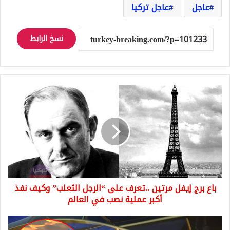
عاجل
عاجل تركيا
نسخ الرابط
باع
برج
إيفل
مرتين
..تعرف
على
“الرجل
الثعلب”
وكيف
باع برج إيفل مرتين ..تعرف على “الرجل الثعلب” وكيف نفذ
نفذ
أكبر
أكبر عملية نصب في العالم
عملية
نصب
يحوي