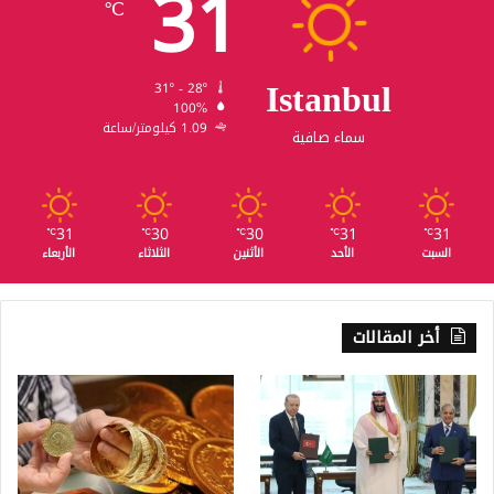
31
℃
Istanbul
31º - 28º
100%
1.09 كيلومتر/ساعة
سماء صافية
31
30
30
31
31
℃
℃
℃
℃
℃
السبت
الأحد
الأثنين
الثلاثاء
الأربعاء
أخر المقالات