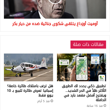
ضده
من
ديار
بكر
أوميت أوزداغ يتلقى شكوى جنائية ضده من ديار بكر
مقالات ذات صلة
تطبيق ذكي يحدد لك الطريق
هل ترغب بامتلاك طائرة خاصة؟
الأكثر ظلاً في الحر الشديد..
إسبانيا تعرض طائرة للبيع بـ 10
ويقترح أفضل مقعد بارد في
يورو فقط
الحافلة
منذ 5 أيام
منذ 16 ساعة