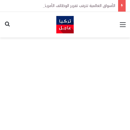
الأسواق العالمية تترقب تقرير الوظائف الأمريكي اليوم.. ونتيجته قد تحسم اتجاه الفائدة والدولار والذهب
القائمة
اكت