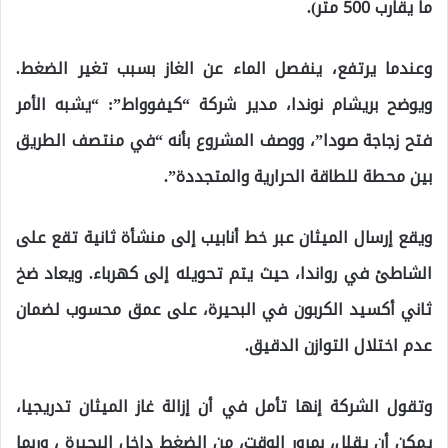
ما يقارب 500 متر).
وعندما يرتفع، ينفصل الماء عن الغاز بسبب تغير الضغط.
ويوضح بريشام نوندا، مدير شركة “كيفوواط”: “يشبه الأمر
فتح زجاجة صودا”، ووصف المشروع بأنه “في منتصف الطريق
بين محطة للطاقة الحرارية والمتجددة”.
ويقع إرسال الميثان عبر خط أنابيب إلى منشأة ثانية تقع على
الشاطئ في رواندا، حيث يتم تحويله إلى كهرباء. ويعاد ضخ
ثاني أكسيد الكربون في البحيرة، على عمق محسوب لضمان
عدم اختلال التوازن الدقيق.
وتقول الشركة إنها تأمل في أن إزالة غاز الميثان تدريجيا،
يمكن أن يقلل، بمرور الوقت، من الضغط داخل البحيرة ، وربما