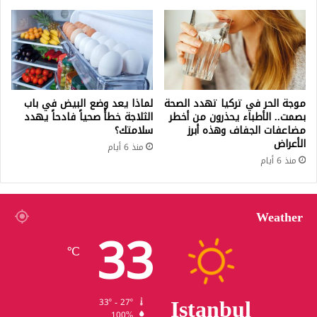
موجة الحر في تركيا تهدد الصحة
لماذا يعد وضع البيض في باب
بصمت.. الأطباء يحذرون من أخطر
الثلاجة خطأً صحياً فادحاً يهدد
مضاعفات الجفاف وهذه أبرز
سلامتك؟
الأعراض
منذ 6 أيام
منذ 6 أيام
Weather
33
℃
Istanbul
33º - 27º
100%