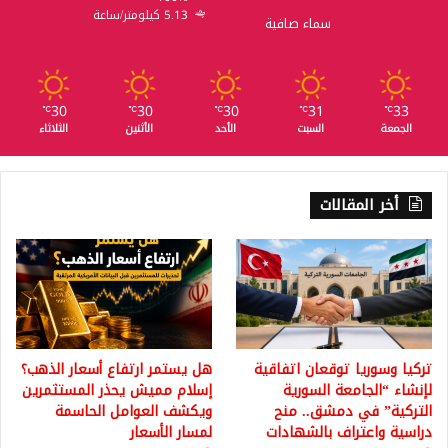
5.13 كيلومتر/ساعة
سماء صافية
30
30
30
31
33
℃
℃
℃
℃
℃
الجمعة
السبت
الأحد
الأثنين
الثلاثاء
أخر المقالات
تركيا وسوريا توقعان اتفاقية
هل يستمر ارتفاع أسعار الذهب؟
لإنشاء “الجامعة السورية
إسلام مميش يحذر المستثمرين
التركية” في دمشق.. منح
ويكشف العوامل الحاسمة
دراسية واعتراف بالشهادات
لمسار الأسعار