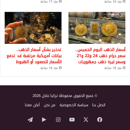
منذ 16 ساعة
منذ 17 ساعة
أسعار الذهب اليوم الخميس..
تحذير بشأن أسعار الذهب..
سعر جرام ذهب 24 و22 و21
بيانات أمريكية مرتقبة قد تدفع
وسعر ليرة ذهب جمهوريات
الأسعار للصعود أو الهبوط
منذ 18 ساعة
منذ 18 ساعة
© جميع الحقوق محفوظة تركيا عاجل 2026
اتصل بنا
سياسة الخصوصية
من نحن
أعلن معنا
‫X
فيسبوك
‫YouTube
انستقرام
‏Google
تيلقرام