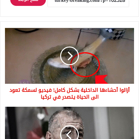
أزالوا
أحشاءها
الداخلية
بشكل
كامل!
فيديو
لسمكة
تعود
الى
أزالوا أحشاءها الداخلية بشكل كامل! فيديو لسمكة تعود
الحياة
يتصدر
الى الحياة يتصدر في تركيا
في
تركيا
أوميت
أوزداغ
يتلقى
شكوى
جنائية