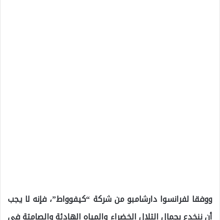
ووفقا لفرانسوا دارشامبو من شركة “كيفوواط”، فإنه لا يجب
أن ننخدع بجمال التلال الخضراء والمياه الهادئة والصامتة في