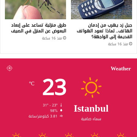
جيل زد يهرب من إدمان
طرق منزلية تساعد على إبعاد
الهاتف.. لماذا تعود الهواتف
البعوض عن المنزل في الصيف
القديمة إلى الواجهة؟
منذ 16 ساعة
منذ 16 ساعة
Weather
23
℃
Istanbul
31º - 23º
98%
3.81 كيلومتر/ساعة
سماء صافية