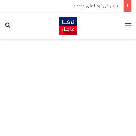
البنزين في تركيا على موعد مع زيادة جديدة.. كم سترتفع الأسعار؟
القائمة
اكت