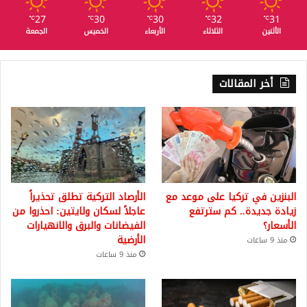
27
30
30
32
31
℃
℃
℃
℃
℃
الأثنين
الثلاثاء
الأربعاء
الخميس
الجمعة
أخر المقالات
البنزين في تركيا على موعد مع
الأرصاد التركية تطلق تحذيراً
زيادة جديدة.. كم سترتفع
عاجلاً لسكان ولايتين: احذروا من
الأسعار؟
الفيضانات والبرق والانهيارات
الأرضية
منذ 9 ساعات
منذ 9 ساعات