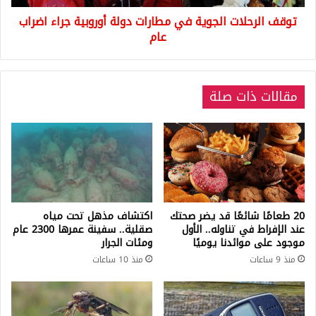
اضراب
توقف الرحلات الجوية في مطارات دولة أوروبية جراء اضراب
عام
عام
مقالات ذات صلة
20 طعامًا شائعًا قد يضر صحتك
اكتشاف مذهل تحت مياه
عند الإفراط في تناوله.. الأول
صقلية.. سفينة عمرها 2300 عام
موجود على موائدنا يوميًا
ومئات الجرار
منذ 9 ساعات
منذ 10 ساعات