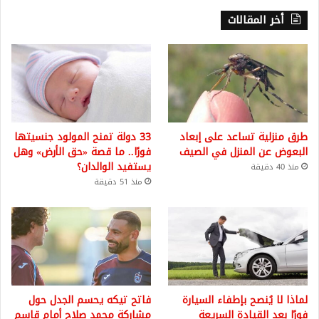
أخر المقالات
طرق منزلية تساعد على إبعاد
33 دولة تمنح المولود جنسيتها
البعوض عن المنزل في الصيف
فورًا.. ما قصة «حق الأرض» وهل
يستفيد الوالدان؟
منذ 40 دقيقة
منذ 51 دقيقة
لماذا لا يُنصح بإطفاء السيارة
فاتح تيكه يحسم الجدل حول
فورًا بعد القيادة السريعة
مشاركة محمد صلاح أمام قاسم