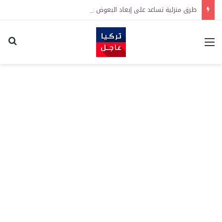
طرق منزلية تساعد على إبعاد البعوض عن المنزل في الصيف
القائمة
اكت