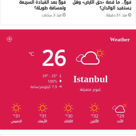
فورًا.. ما قصة «حق الأرض» وهل
فورًا بعد القيادة السريعة
يستفيد الوالدان؟
ولمسافة طويلة؟
منذ 51 دقيقة
منذ 3 ساعات
Weather
26
℃
Istanbul
29º - 25º
100%
7.9 كيلومتر/ساعة
غيوم متفرقة
31
31
30
32
29
℃
℃
℃
℃
℃
الأحد
الأثنين
الثلاثاء
الأربعاء
الخميس