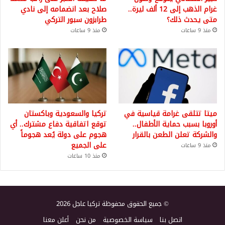
غرام الذهب إلى 12 ألف ليرة..
صلاح بعد انضمامه إلى نادي
متى يحدث ذلك؟
طرابزون سبور التركي
منذ 9 ساعات
منذ 9 ساعات
ميتا تتلقى غرامة قياسية في
تركيا والسعودية وباكستان
أوروبا بسبب حماية الأطفال..
توقع اتفاقية دفاع مشترك.. أي
والشركة تعلن الطعن بالقرار
هجوم على دولة يُعد هجوماً
على الجميع
منذ 9 ساعات
منذ 10 ساعات
© جميع الحقوق محفوظة تركيا عاجل 2026
اتصل بنا
سياسة الخصوصية
من نحن
أعلن معنا