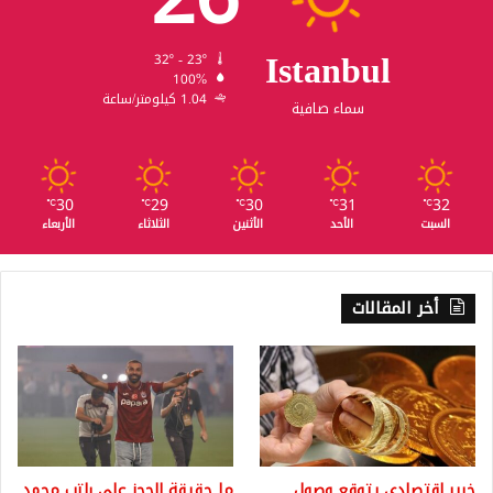
Istanbul
32º - 23º
100%
1.04 كيلومتر/ساعة
سماء صافية
30
29
30
31
32
℃
℃
℃
℃
℃
السبت
الأحد
الأثنين
الثلاثاء
الأربعاء
أخر المقالات
خبير اقتصادي يتوقع وصول
ما حقيقة الحجز على راتب محمد