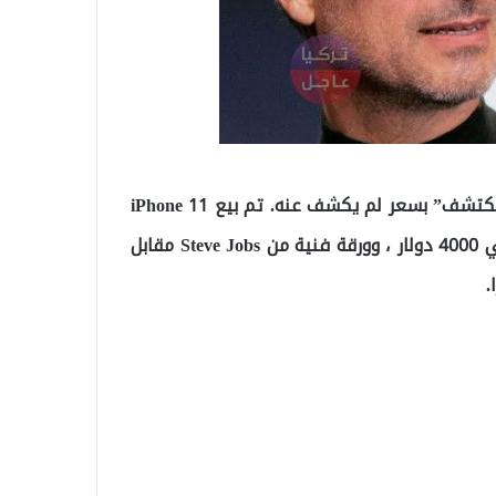
كما باعت RR Auction أيضًا جهاز كمبيوتر Apple-1 “غير مكتشف” بسعر لم يكشف عنه. تم بيع iPhone 11
من قبل الرئيس التنفيذي لشركة Apple Tim Cook بحوالي 4000 دولار ، وورقة فنية من Steve Jobs مقابل