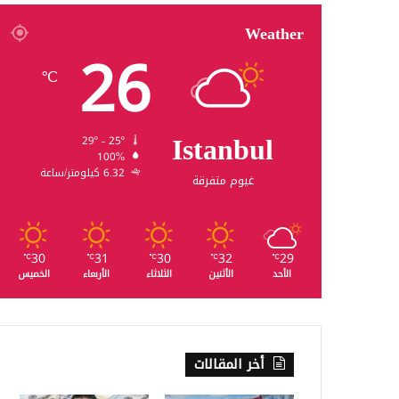
Weather
26
℃
Istanbul
29º - 25º
100%
6.32 كيلومتر/ساعة
غيوم متفرقة
30
31
30
32
29
℃
℃
℃
℃
℃
الأحد
الأثنين
الثلاثاء
الأربعاء
الخميس
أخر المقالات