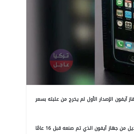
كه في علبته قبل 16 عام! بيع جهاز آيفون الإصدار الأول لم يخرج من علبته بسعر
في حادثة غريبة لكن ذكية لموظف استطاع بيع أول موديل من جهاز آيفون الذي تم صنعه قبل 16 عامًا