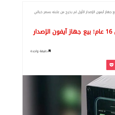
للبحث
اشترى جهاز آيفون وتركه في علبته قبل 16 عام! بيع جهاز آيفون الإصدار
دقيقة واحدة
‫Pocket
Odnoklassn