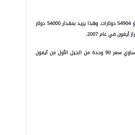
فقد تم بيع هاتف الآيفون من الجيل الأول في مزاد بمبلغ 54904 دولارات. وهذا يزيد بمقدار 54000 دولار
وهذا يعني أن المبلغ الذي حصل عليه صاحب الهاتف يساوي سعر 90 وحدة من الجيل الأول من آيفون