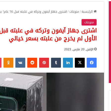
الرئيسية
/
منوعات
/
اشترى جهاز آيفون وتركه في علبته قبل 16 عام! بيع جهاز آيفون الإصدار الأول لم يخرج من علبته بسعر خيالي
منوعات
الأول لم يخرج من علبته بسعر خيالي
الإثنين, 20 مارس, 2023
فيسبوك
‫X
لينكدإن
بينتيريست
iki