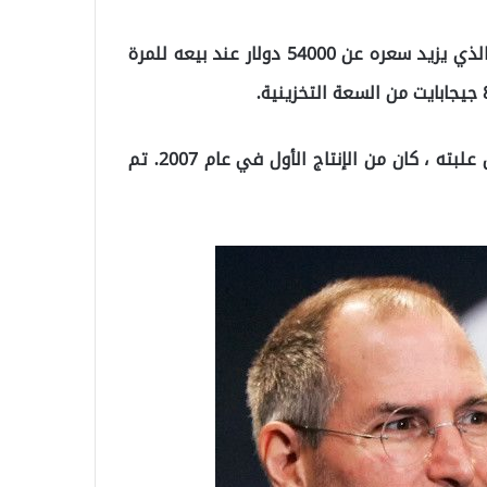
وقالت دار المزادات في بيان إن الجيل الأول من iPhone ، الذي يزيد سعره عن 54000 دولار عند بيعه للمرة
تم التأكيد على أن هذا الهاتف ، الذي لم يتم إخراجه من علبته ، كان من الإنتاج الأول في عام 2007. تم