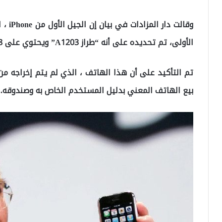
الأولى، تم تحديده على أنه “طراز A1203” ويحتوي على 8 جيجابايت من السعة التخزينية.
بيع الهاتف المعني بدليل المستخدم الخاص به وصندوقه.