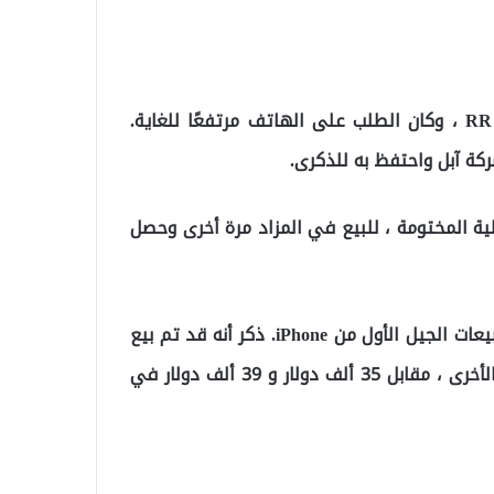
حيث تم طرح الهاتف للبيع من قبل دار المزاد RR Auction ، وكان الطلب على الهاتف مرتفعًا للغاية.
كة آبل واحتفظ به للذكرى.
ية المختومة ، للبيع في المزاد مرة أخرى وحصل
وبهذا السعر ، يكون الهاتف قد حطم الرقم القياسي لمبيعات الجيل الأول من iPhone. ذكر أنه قد تم بيع
أجهزة iPhone الأصلية ، التي لم يتم إخراجها من العلبة الأخرى ، مقابل 35 ألف دولار و 39 ألف دولار في