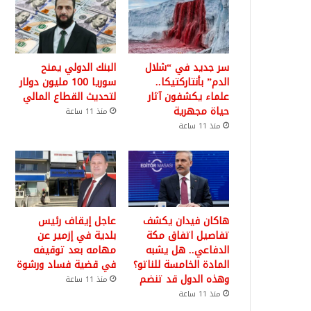
سر جديد في “شلال
البنك الدولي يمنح
الدم” بأنتاركتيكا..
سوريا 100 مليون دولار
علماء يكشفون آثار
لتحديث القطاع المالي
حياة مجهرية
منذ 11 ساعة
منذ 11 ساعة
هاكان فيدان يكشف
عاجل إيقاف رئيس
تفاصيل اتفاق مكة
بلدية في إزمير عن
الدفاعي.. هل يشبه
مهامه بعد توقيفه
المادة الخامسة للناتو؟
في قضية فساد ورشوة
وهذه الدول قد تنضم
منذ 11 ساعة
منذ 11 ساعة