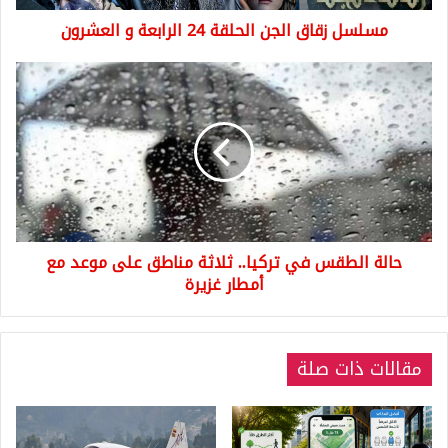
مسلسل زقاق الجن الحلقة 24 الرابعة و العشرون
حالة
الطقس
في
تركيا..
ثلاثة
مناطق
على
موعد
مع
حالة الطقس في تركيا.. ثلاثة مناطق على موعد مع
أمطار
غزيرة
أمطار غزيرة
مقالات ذات صلة