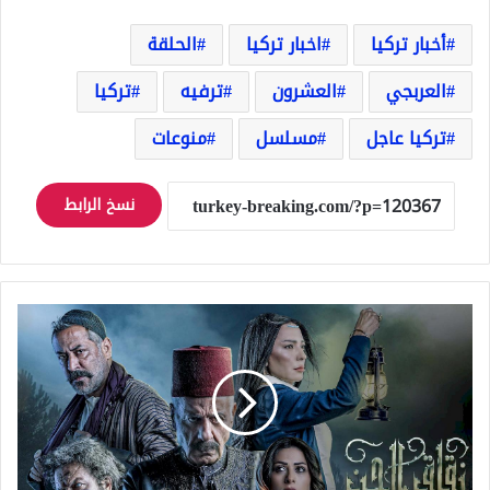
أخبار تركيا
اخبار تركيا
الحلقة
العربجي
العشرون
ترفيه
تركيا
تركيا عاجل
مسلسل
منوعات
نسخ الرابط
مسلسل
زقاق
الجن
الحلقة
24
الرابعة
و
العشرون