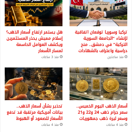
تركيا وسوريا توقعان اتفاقية
هل يستمر ارتفاع أسعار الذهب؟
لإنشاء “الجامعة السورية
إسلام مميش يحذر المستثمرين
التركية” في دمشق.. منح
ويكشف العوامل الحاسمة
دراسية واعتراف بالشهادات
لمسار الأسعار
منذ ساعتين
منذ 3 ساعات
أسعار الذهب اليوم الخميس..
تحذير بشأن أسعار الذهب..
سعر جرام ذهب 24 و22 و21
بيانات أمريكية مرتقبة قد تدفع
وسعر ليرة ذهب جمهوريات
الأسعار للصعود أو الهبوط
منذ 4 ساعات
منذ 4 ساعات