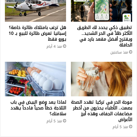
تطبيق ذكي يحدد لك الطريق
هل ترغب بامتلاك طائرة خاصة؟
الأكثر ظلاً في الحر الشديد..
إسبانيا تعرض طائرة للبيع بـ 10
ويقترح أفضل مقعد بارد في
يورو فقط
الحافلة
منذ 4 أيام
منذ ساعتين
موجة الحر في تركيا تهدد الصحة
لماذا يعد وضع البيض في باب
بصمت.. الأطباء يحذرون من أخطر
الثلاجة خطأً صحياً فادحاً يهدد
مضاعفات الجفاف وهذه أبرز
سلامتك؟
الأعراض
منذ 5 أيام
منذ 5 أيام