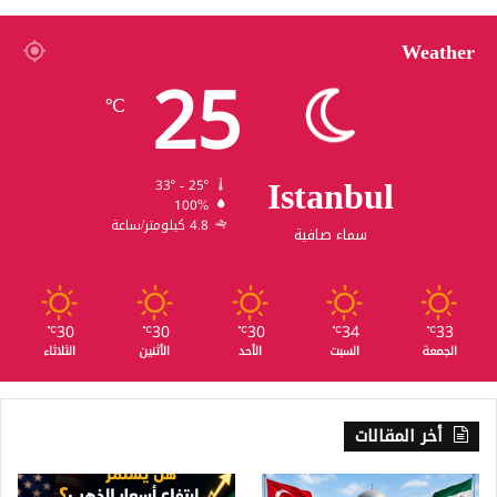
Weather
25
℃
Istanbul
33º - 25º
100%
4.8 كيلومتر/ساعة
سماء صافية
30
30
30
34
33
℃
℃
℃
℃
℃
الجمعة
السبت
الأحد
الأثنين
الثلاثاء
أخر المقالات