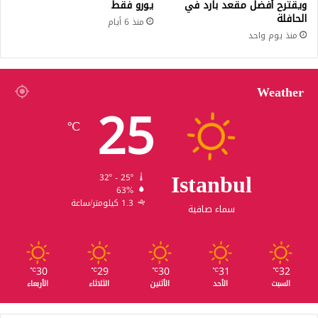
ويقترح أفضل مقعد بارد في
يورو فقط
الحافلة
منذ 6 أيام
منذ يوم واحد
Weather
25
℃
Istanbul
32º - 25º
63%
1.3 كيلومتر/ساعة
سماء صافية
30
29
30
31
32
℃
℃
℃
℃
℃
السبت
الأحد
الأثنين
الثلاثاء
الأربعاء