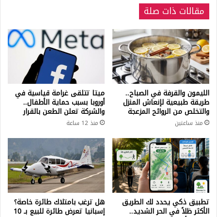
مقالات ذات صلة
ومتى
تنتهي؟
الليمون والقرفة في الصباح..
ميتا تتلقى غرامة قياسية في
طريقة طبيعية لإنعاش المنزل
أوروبا بسبب حماية الأطفال..
والتخلص من الروائح المزعجة
والشركة تعلن الطعن بالقرار
منذ ساعتين
منذ 12 ساعة
تطبيق ذكي يحدد لك الطريق
هل ترغب بامتلاك طائرة خاصة؟
الأكثر ظلاً في الحر الشديد..
إسبانيا تعرض طائرة للبيع بـ 10