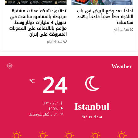
لماذا يعد وضع البيض في باب
تحقيق: شبكة عملات مشفرة
الثلاجة خطأً صحياً فادحاً يهدد
مرتبطة بالمقامرة ساعدت في
سلامتك؟
تحويل 4 مليارات دولار وسط
مزاعم بالالتفاف على العقوبات
منذ 4 أيام
المفروضة على إيران
منذ 4 أيام
Weather
24
℃
Istanbul
31º - 23º
100%
3.31 كيلومتر/ساعة
سماء صافية