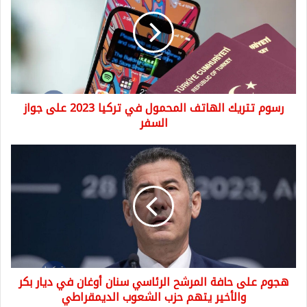
الهاتف
المحمول
في
تركيا
2023
على
جواز
رسوم تتريك الهاتف المحمول في تركيا 2023 على جواز
السفر
السفر
هجوم
على
حافة
المرشح
الرئاسي
سنان
أوغان
في
ديار
هجوم على حافة المرشح الرئاسي سنان أوغان في ديار بكر
بكر
والأخير
والأخير يتهم حزب الشعوب الديمقراطي