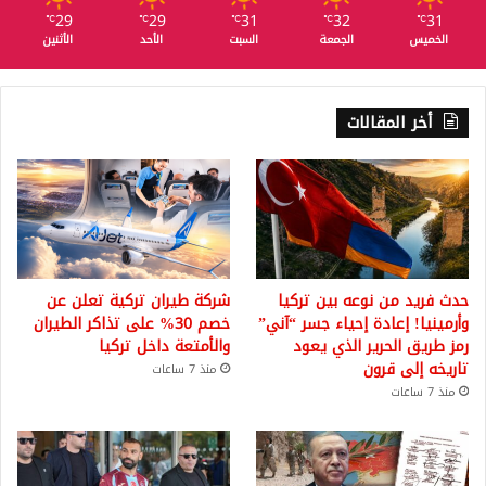
29
29
31
32
31
℃
℃
℃
℃
℃
الخميس
الجمعة
السبت
الأحد
الأثنين
أخر المقالات
حدث فريد من نوعه بين تركيا
شركة طيران تركية تعلن عن
وأرمينيا! إعادة إحياء جسر “آني”
خصم 30% على تذاكر الطيران
رمز طريق الحرير الذي يعود
والأمتعة داخل تركيا
تاريخه إلى قرون
منذ 7 ساعات
منذ 7 ساعات