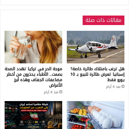
يتهم
حزب
الشعوب
مقالات ذات صلة
الديمقراطي
هل ترغب بامتلاك طائرة خاصة؟
موجة الحر في تركيا تهدد الصحة
إسبانيا تعرض طائرة للبيع بـ 10
بصمت.. الأطباء يحذرون من أخطر
يورو فقط
مضاعفات الجفاف وهذه أبرز
الأعراض
منذ 4 أيام
منذ 4 أيام