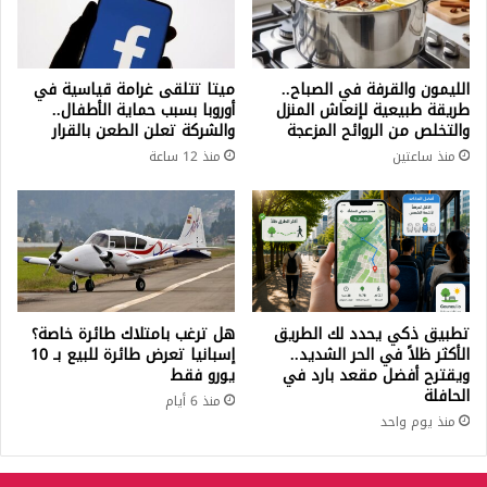
الليمون والقرفة في الصباح..
ميتا تتلقى غرامة قياسية في
طريقة طبيعية لإنعاش المنزل
أوروبا بسبب حماية الأطفال..
والتخلص من الروائح المزعجة
والشركة تعلن الطعن بالقرار
منذ ساعتين
منذ 12 ساعة
تطبيق ذكي يحدد لك الطريق
هل ترغب بامتلاك طائرة خاصة؟
الأكثر ظلاً في الحر الشديد..
إسبانيا تعرض طائرة للبيع بـ 10
ويقترح أفضل مقعد بارد في
يورو فقط
الحافلة
منذ 6 أيام
منذ يوم واحد