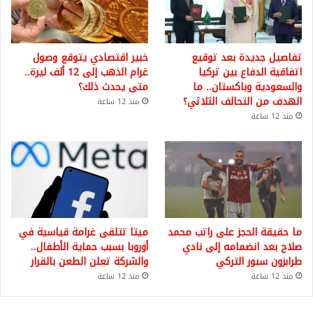
تفاصيل جديدة بعد توقيع
خبير اقتصادي يتوقع وصول
اتفاقية الدفاع بين تركيا
غرام الذهب إلى 12 ألف ليرة..
والسعودية وباكستان.. ما
متى يحدث ذلك؟
الهدف من التحالف الثلاثي؟
منذ 12 ساعة
منذ 12 ساعة
ما حقيقة الحجز على راتب محمد
ميتا تتلقى غرامة قياسية في
صلاح بعد انضمامه إلى نادي
أوروبا بسبب حماية الأطفال..
طرابزون سبور التركي
والشركة تعلن الطعن بالقرار
منذ 12 ساعة
منذ 12 ساعة