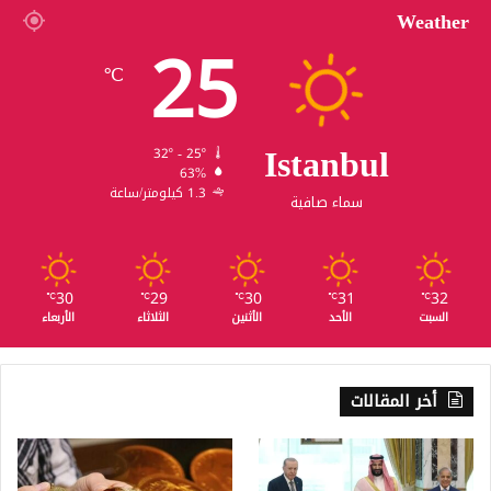
Weather
25
℃
Istanbul
32º - 25º
63%
1.3 كيلومتر/ساعة
سماء صافية
30
29
30
31
32
℃
℃
℃
℃
℃
السبت
الأحد
الأثنين
الثلاثاء
الأربعاء
أخر المقالات