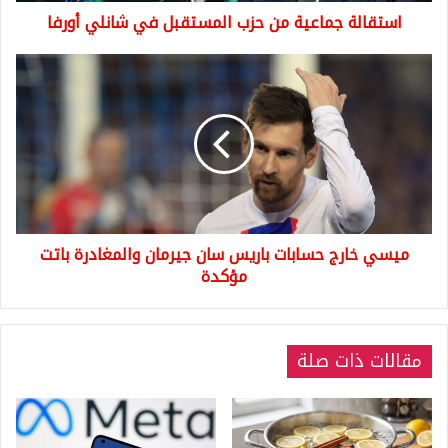
استقالة جماعية من حزب المستقبل في شانلي أورفا
ميسي
خارج
حسابات
باريس
سان
جيرمان
والمغادرة
باتت
مؤكدة
ميسي خارج حسابات باريس سان جيرمان والمغادرة باتت
مؤكدة
مقالات ذات صلة