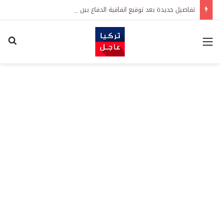
تفاصيل جديدة بعد توقيع اتفاقية الدفاع بين تركيا والسعودية وباكستان.. ما الهدف من التحالف الثلاثي؟
القائمة
اكت