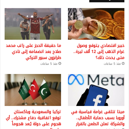
خبير اقتصادي يتوقع وصول
ما حقيقة الحجز على راتب محمد
غرام الذهب إلى 12 ألف ليرة..
صلاح بعد انضمامه إلى نادي
متى يحدث ذلك؟
طرابزون سبور التركي
منذ 5 ساعات
منذ 5 ساعات
ميتا تتلقى غرامة قياسية في
تركيا والسعودية وباكستان
أوروبا بسبب حماية الأطفال..
توقع اتفاقية دفاع مشترك.. أي
والشركة تعلن الطعن بالقرار
هجوم على دولة يُعد هجوماً