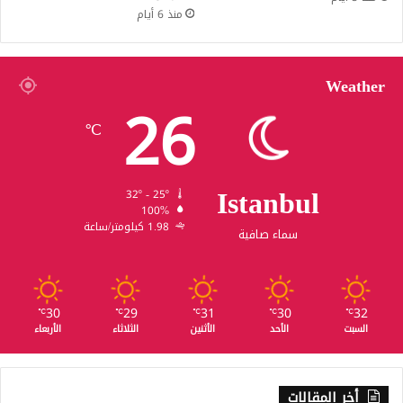
منذ 6 أيام
Weather
26
℃
Istanbul
32º - 25º
100%
1.98 كيلومتر/ساعة
سماء صافية
30
29
31
30
32
℃
℃
℃
℃
℃
السبت
الأحد
الأثنين
الثلاثاء
الأربعاء
أخر المقالات