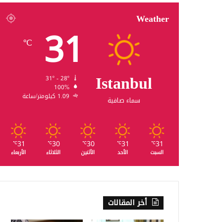
Weather
31
℃
Istanbul
31º - 28º
100%
1.09 كيلومتر/ساعة
سماء صافية
31
30
30
31
31
℃
℃
℃
℃
℃
السبت
الأحد
الأثنين
الثلاثاء
الأربعاء
أخر المقالات