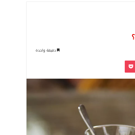
للبحث
دقيقة واحدة
‫Pocket
Odnoklassn