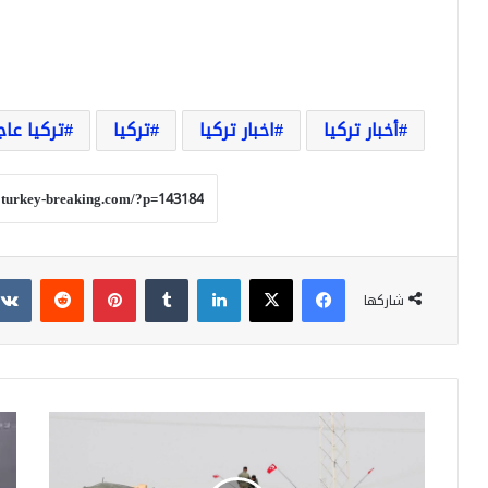
أخبار تركيا
اخبار تركيا
تركيا
تركيا عاج
فيسبوك
‫X
لينكدإن
بينتيريست
شاركها
عاجل
شجا
اصابات
بين
في
نسا