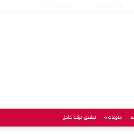
اتفاقية الدفاع بين تركيا والسعودية وباكستان.. ما الهدف من التحالف الثلاثي؟
لم
منوعات
تطبيق تركيا عاجل