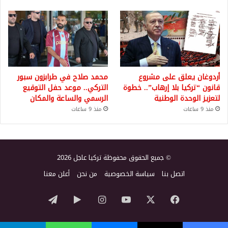
أردوغان يعلق على مشروع
محمد صلاح في طرابزون سبور
قانون “تركيا بلا إرهاب”.. خطوة
التركي.. موعد حفل التوقيع
لتعزيز الوحدة الوطنية
الرسمي والساعة والمكان
منذ 9 ساعات
منذ 9 ساعات
© جميع الحقوق محفوظة تركيا عاجل 2026
اتصل بنا
سياسة الخصوصية
من نحن
أعلن معنا
‫X
فيسبوك
‫YouTube
انستقرام
‏Google
تيلقرام
Play