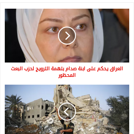
العراق
يحكم
على
ابنة
صدام
بتهمة
الترويج
لحزب
البعث
العراق يحكم على ابنة صدام بتهمة الترويج لحزب البعث
المحظور
المحظور
إسرائيل
تكثف
ضرباتها
على
غزة،
وتطلق
سراح
رهينتين