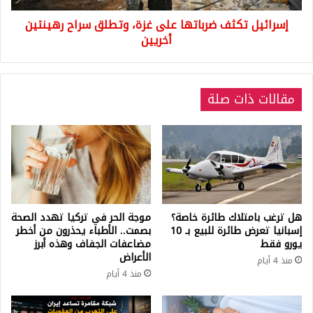
أخريين
إسرائيل تكثف ضرباتها على غزة، وتطلق سراح رهينتين
أخريين
مقالات ذات صلة
هل ترغب بامتلاك طائرة خاصة؟
موجة الحر في تركيا تهدد الصحة
إسبانيا تعرض طائرة للبيع بـ 10
بصمت.. الأطباء يحذرون من أخطر
يورو فقط
مضاعفات الجفاف وهذه أبرز
الأعراض
منذ 4 أيام
منذ 4 أيام