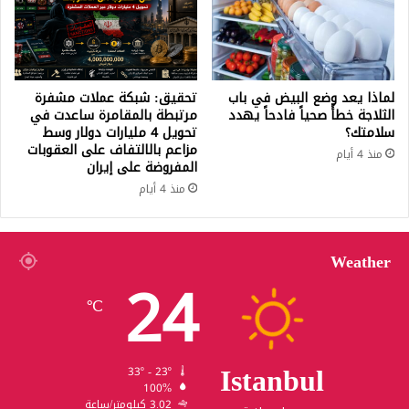
لماذا يعد وضع البيض في باب
تحقيق: شبكة عملات مشفرة
الثلاجة خطأً صحياً فادحاً يهدد
مرتبطة بالمقامرة ساعدت في
سلامتك؟
تحويل 4 مليارات دولار وسط
مزاعم بالالتفاف على العقوبات
منذ 4 أيام
المفروضة على إيران
منذ 4 أيام
Weather
24
℃
Istanbul
33º - 23º
100%
3.02 كيلومتر/ساعة