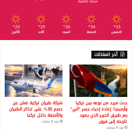
سماء صافية
29
29
30
34
33
℃
℃
℃
℃
℃
الخميس
الجمعة
السبت
الأحد
الأثنين
أخر المقالات
حدث فريد من نوعه بين تركيا
شركة طيران تركية تعلن عن
وأرمينيا! إعادة إحياء جسر “آني”
خصم 30% على تذاكر الطيران
رمز طريق الحرير الذي يعود
والأمتعة داخل تركيا
تاريخه إلى قرون
منذ 8 ساعات
منذ 8 ساعات