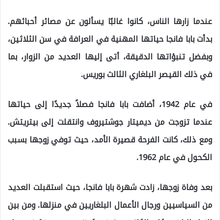
عندما زارها الناس، كانوا غالبًا يسألون عن مصائر أحبائهم.
بدأت بابا فانجا حياتها المهنية في العرافة في سن الثلاثين،
وبفضل تنبؤاتها الدقيقة، أتى إليها العديد من الزوار، بما
في ذلك القيصر البلغاري الثالث بوريس.
في عام 1942، أضافت بابا فانجا فصلاً جديدًا إلى حياتها
عندما تزوجت من ديميتار جوشتيروف وانتقلت إلى بيتريتش.
ومع ذلك، كانت الفرحة قصيرة الأمد، حيث توفي زوجها بسبب
الكحول في عام 1962.
بعد وفاة زوجها، زادت شهرة بابا فانجا، حيث استقبلت العديد
من السياسيين ورجال الأعمال البلغاريين في منزلها. ومن بين