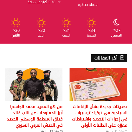
5.76 كيلومتر/ساعة
سماء صافية
30
30
31
34
27
℃
℃
℃
℃
℃
الخميس
الجمعة
السبت
الأحد
الأثنين
أخر المقالات
تحديثات جديدة بشأن الإقامات
من هو العميد محمد الجاسم؟
السياحية في تركيا: تيسيرات
أبرز المعلومات عن نائب قائد
في إجراءات التجديد واشتراطات
فيلق المنطقة الوسطى الجديد
معززة على الطلبات الأولى
في الجيش العربي السوري
منذ 11 ساعة
منذ 12 ساعة