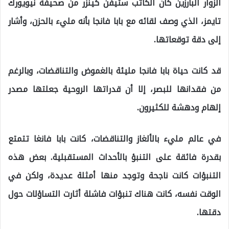
الزوار البارزين كان الكاتب ستيفن كينزر من صحيفة نيويورك
تايمز، الذي وصف لقائه مع بابا فانجا بأنه مليء بالحزن، وأشار
إلى دقة توقعاتها.
قد كانت حياة بابا فانجا مليئة بالغموض والتناقضات، وبالرغم
من فقدانها للبصر، إلا أن قدراتها الروحية جعلتها مصدر
إلهام ودهشة للكثيرون.
في عالم مليء بالألغاز والتناقضات، كانت بابا فانغا تتمتع
بقدرة فائقة على التنبؤ بالأحداث المستقبلية. بعض هذه
التنبؤات كانت ناجحة وتوجد منها أمثلة عديدة، ولكن في
الوقت نفسه، كانت هناك تنبؤات فاشلة أثارت التساؤلات حول
دقتها.