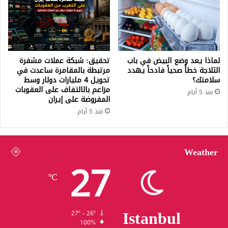
لماذا يعد وضع البيض في باب
تحقيق: شبكة عملات مشفرة
الثلاجة خطأً صحياً فادحاً يهدد
مرتبطة بالمقامرة ساعدت في
سلامتك؟
تحويل 4 مليارات دولار وسط
مزاعم بالالتفاف على العقوبات
منذ 5 أيام
المفروضة على إيران
منذ 5 أيام
Weather
27
℃
Istanbul
27º - 26º
100%