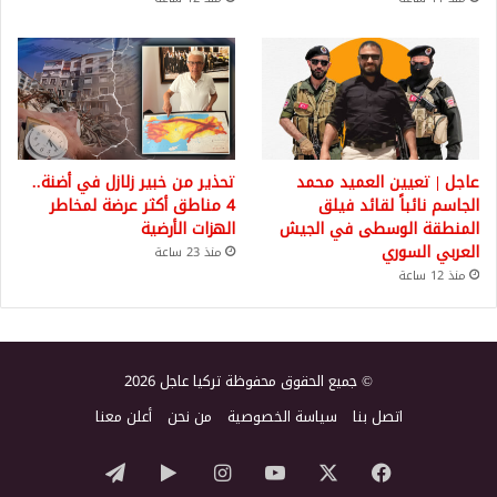
عاجل | تعيين العميد محمد
تحذير من خبير زلازل في أضنة..
الجاسم نائباً لقائد فيلق
4 مناطق أكثر عرضة لمخاطر
المنطقة الوسطى في الجيش
الهزات الأرضية
العربي السوري
منذ 23 ساعة
منذ 12 ساعة
© جميع الحقوق محفوظة تركيا عاجل 2026
اتصل بنا
سياسة الخصوصية
من نحن
أعلن معنا
‫X
فيسبوك
‫YouTube
انستقرام
‏Google
تيلقرام