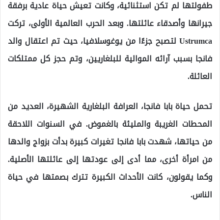
طفولتها لم تكن استثنائية، وكانت تعيش حياة عادية برفقة
جيرانها وأصدقاء عائلتها. وبعد الحرب العالمية الأولى، تركت
Ustrumca لتصبح جزءًا من يوغوسلافيا، حيث تم اعتقال والد
فانجا بسبب آرائه الموالية للبلغاريين، وتم حجز كل ممتلكات
العائلة.
تحمل حياة بابا فانجا، العرافة البلغارية الشهيرة، العديد من
المحطات الغريبة والمليئة بالغموض. في السنوات اللاحقة
من حياتها، شهدت بابا فانجا تغيرات كبيرة بدأت بزواج والدها
من امرأة أخرى، مما أدى إلى عودتها إلى عائلتها الأصلية.
وكما يقولون، كانت الأحداث الكبيرة تترك بصمتها في حياة
الناس.