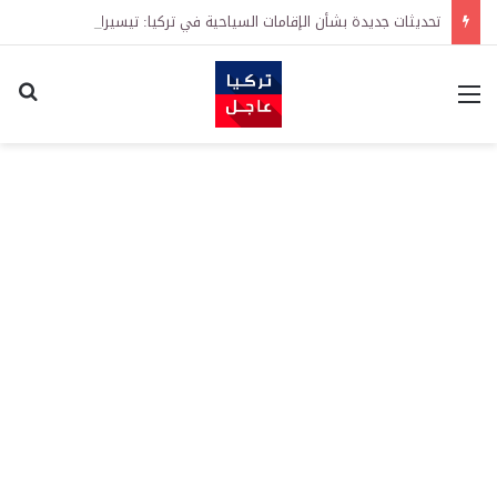
تحديثات جديدة بشأن الإقامات السياحية في تركيا: تيسيرات في إجراءات التجديد واشتراطات معززة على الطلبات الأولى
القائمة
اكت