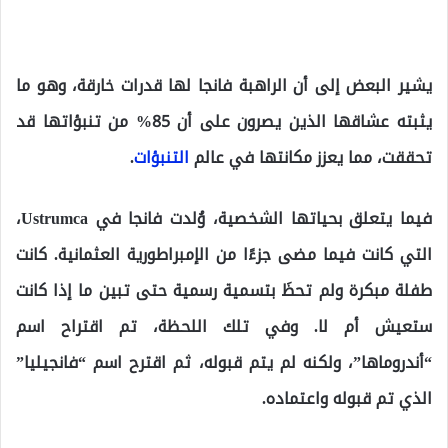
يشير البعض إلى أن الراهبة فانجا لها قدرات خارقة، وهو ما
يثبته عشاقها الذين يصرون على أن 85% من تنبؤاتها قد
تحققت، مما يعزز مكانتها في عالم
التنبؤات
.
فيما يتعلق بحياتها الشخصية، وُلدت فانجا في Ustrumca،
التي كانت فيما مضى جزءًا من الإمبراطورية العثمانية. كانت
طفلة مبكرة ولم تحظَ بتسمية رسمية حتى تبين ما إذا كانت
ستعيش أم لا. وفي تلك اللحظة، تم اقتراح اسم
“أندروماها”، ولكنه لم يتم قبوله، ثم اقترح اسم “فانجيليا”
الذي تم قبوله واعتماده.