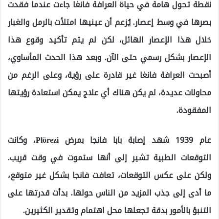
نقطة تحول هامة في حياة العرافة فانغا جاءت عندما فقدت
بصرها في وسط إعصار. يُزعم أن عينيها امتلأت بالرمل والغبار
خلال هذا الإعصار الهائل، لكن لم يتم تأكيد وقوع هذا
الإعصار بشكل رسمي حتى الآن. وبعد هذا الحدث المأساوي،
أصبحت العرافة فانغا غير قادرة على رؤية، وعلى الرغم من
محاولات عديدة، لم يكن هناك أي علاج يمكن استعادة رؤيتها
المفقودة.
عام 1939 شهد إصابة بابا فانجا بمرض Plörezi، وكانت
التوقعات الطبية تشير إلى أنها ستموت في وقت قريب.
ولكن على عكس التوقعات، تعافت فانجا بشكل غير متوقع،
ما أدى إلى جذب المزيد من الناس حولها. بدأت قدرتها على
التنبؤ بالأمور بدقة تجعلها محل اهتمام وتقدير الكثيرين.