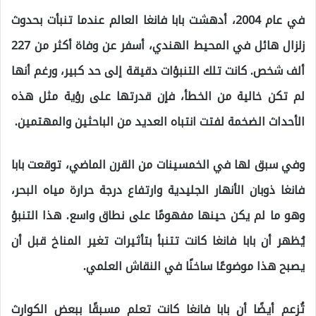
في عام 2004، أدهشت بابا فانغا العالم عندما تنبأت بحدوث
زلزال هائل في المحيط الهندي، أسفر عن وفاة أكثر من 227
ألف شخص. كانت تلك التنبؤات دقيقة إلى حد كبير، ورغم أنها
لم تكن خالية من الخطأ، فإن قدرتها على رؤية مثل هذه
الأحداث الضخمة لفتت انتباه العديد من الباحثين والمهتمين.
وفي سبق لها في الخمسينات من القرن الماضي، توقعت بابا
فانغا ذوبان الأنهار الجليدية وارتفاع درجة حرارة مياه البحر،
وهو ما لم يكن حينها مفهومًا على نطاق واسع. هذا التنبؤ
يُظهر أن بابا فانغا كانت تتنبأ بتأثيرات تغير المناخ قبل أن
يصبح هذا موضوعًا ساخنًا في النقاش العلمي.
تُزعم أيضًا أن بابا فانغا كانت تعلم مسبقًا ببعض الكوارث