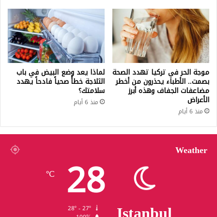
موجة الحر في تركيا تهدد الصحة
لماذا يعد وضع البيض في باب
بصمت.. الأطباء يحذرون من أخطر
الثلاجة خطأً صحياً فادحاً يهدد
مضاعفات الجفاف وهذه أبرز
سلامتك؟
الأعراض
منذ 6 أيام
منذ 6 أيام
Weather
28
℃
Istanbul
28º - 27º