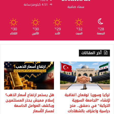
100%
4.51 كيلومتر/ساعة
سماء صافية
30
30
29
32
28
℃
℃
℃
℃
℃
الجمعة
السبت
الأحد
الأثنين
الثلاثاء
أخر المقالات
تركيا وسوريا توقعان اتفاقية
هل يستمر ارتفاع أسعار الذهب؟
لإنشاء “الجامعة السورية
إسلام مميش يحذر المستثمرين
التركية” في دمشق.. منح
ويكشف العوامل الحاسمة
دراسية واعتراف بالشهادات
لمسار الأسعار