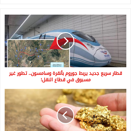
قطار
سريع
جديد
يربط
جوروم
بأنقرة
وسامسون..
تطور
غير
قطار سريع جديد يربط جوروم بأنقرة وسامسون.. تطور غير
مسبوق
في
مسبوق في قطاع النقل!
قطاع
النقل!
أكبر
اكتشاف
للمعادن
الثمينة
في
العالم..
دولة