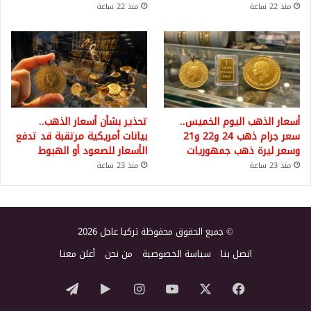
منذ 22 ساعة
منذ 22 ساعة
أسعار الذهب اليوم الخميس..
تحذير بشأن أسعار الذهب..
سعر جرام ذهب 24 و22 و21
بيانات أمريكية مرتقبة قد تدفع
وسعر ليرة ذهب جمهوريات
الأسعار للصعود أو الهبوط
منذ 23 ساعة
منذ 23 ساعة
© جميع الحقوق محفوظة تركيا عاجل 2026
اتصل بنا
سياسة الخصوصية
من نحن
أعلن معنا
‫X
فيسبوك
‫YouTube
انستقرام
‏Google
تيلقرام