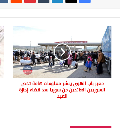
معبر
إنخ
باب
في
الهوى
سع
ينشر
صر
معلومات
الدو
هامة
أما
تخص
اللي
السوريين
التر
العائدين
معبر باب الهوى ينشر معلومات هامة تخص
من
سوريا
السوريين العائدين من سوريا بعد قضاء إجازة
بعد
العيد
قضاء
إجازة
العيد