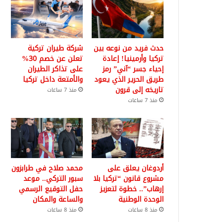
حدث فريد من نوعه بين
شركة طيران تركية
تركيا وأرمينيا! إعادة
تعلن عن خصم 30%
إحياء جسر “آني” رمز
على تذاكر الطيران
طريق الحرير الذي يعود
والأمتعة داخل تركيا
تاريخه إلى قرون
منذ 7 ساعات
منذ 7 ساعات
أردوغان يعلق على
محمد صلاح في طرابزون
مشروع قانون “تركيا بلا
سبور التركي.. موعد
إرهاب”.. خطوة لتعزيز
حفل التوقيع الرسمي
الوحدة الوطنية
والساعة والمكان
منذ 8 ساعات
منذ 8 ساعات