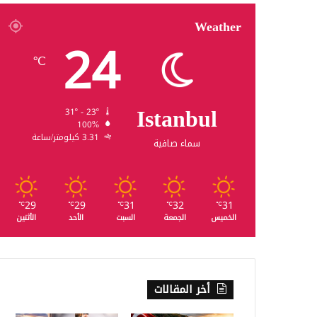
Weather
24
℃
Istanbul
31º - 23º
100%
3.31 كيلومتر/ساعة
سماء صافية
29
29
31
32
31
℃
℃
℃
℃
℃
الخميس
الجمعة
السبت
الأحد
الأثنين
أخر المقالات