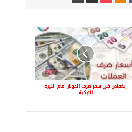
فاض
ر
ف
لار
م
رة
كية
إنخفاض في سعر صرف الدولار أمام الليرة
التركية