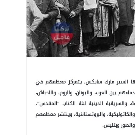
صفها السير مارك سايكس، يتمركز معظمهم في
ءهم بين العرب، واليونان، والروم، والاحباش،
، والسريانية الدينية لغة الكتاب “المقدس”،
 والكاثوليكية، والبروتستانتية، وينتشر معظمهم
الصور وبتليس.