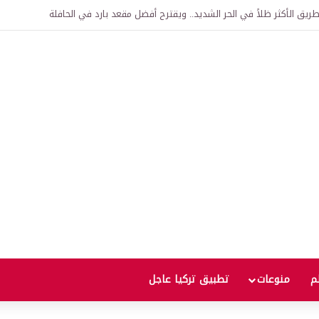
اقية لإنشاء “الجامعة السورية التركية” في دمشق.. منح دراسية واعتراف بالشهادات
لم
منوعات
تطبيق تركيا عاجل