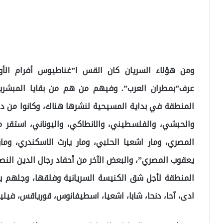
ومن هؤلاء السريان كان القس ا”غناطيوس أفرام الأو
عرف”بمطران العرب”. وفيهم من هم من بقايا المبشرين 
المنطقة في بداية المسيحية لنشرها هناك، وكانوا من د
والحبشي، والفلسطيني، والانطاكي، واليوناني، استقر
المصري، ومار اشعيا الحلبي، ومار يارث الاسكندري، وما
يعقوب المصري”، والبعض الآخر من أحفاد رجال الدين النص
المنطقة لأجل شق الكنيسة السريانية وفلقها، وجلهم يحمل
ادى، آحا، دنحا، شابا، اشعيا، اسطيفانوس، قورياقس، فيل