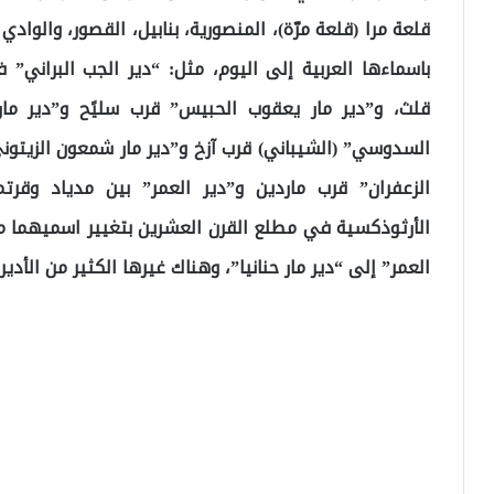
قلعة مرا (قلعة مرّة)، المنصورية، بنابيل، القصور، والوا
باسماءها العربية إلى اليوم، مثل: “دير الجب البراني” 
قلث، و”دير مار يعقوب الحبيس” قرب سليًح و”دير مار
السدوسي” (الشيباني) قرب آزخ و”دير مار شمعون الزيتو
الزعفران” قرب ماردين و”دير العمر” بين مدياد وقرتم
الأرثوذكسية في مطلع القرن العشرين بتغيير اسميهما من 
العمر” إلى “دير مار حنانيا”، وهناك غيرها الكثير من الأديرة