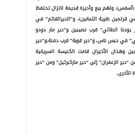
دي (أسفس). ولهم بيع وأديرة قديمة لاتزال تحتفظ
في قرتمين (قرية الثمانين)، و”الديرالقائم” في
 يوحنا الطائي” قرب نصيبين و”دير مار دودو
ني” في حبس ناس، و”دير قوبة” قرب دفنة،و”دير
ين وهذان الأخيران قامت الكنيسة السريانية
“دير الزعفران” إلى “دير ماركبرئيل” ومن “دير
 الأخرى.