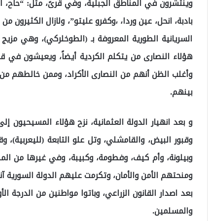
وينتشرون في المناطق الجبلية، وفي قرىً، مثل: “حاح، ارب
بادبة، انحل، عين وردا، ،وكفرو عليتو”، ولازال الكثيرون من
السريانية الطورية المعروفة بـ (الطوخلركي)، وهي مزيج من
هؤلاء النصارى من يتكلم الكردية أيضاً، ويعيشون في قرى
وأغلب الظن أنهم من النصارى الأكراد، وممن خالطهم من 
بينهم.
و بعد انهيار الدولة العثمانية، نزح هؤلاء المسيحيون إل
وقبور البيض، والقامشلي، وتل علو التابعة (لليعربية)، 
وبيلونة، وأم كيف، وفطومة، وكبيبة، وفي غيرها من المن
ومنحتهم الأمن والأمان، وتكرمت عليهم الدولة السورية آنذ
بعد اصدار القانون الزراعي، وباتوا مواطنين من الدرجة 
والمسلمين.