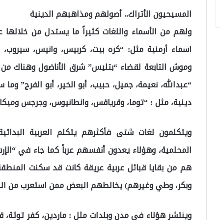
المسيحيون الأتراك.. أصولهم ومذاهبهم الدينية
ولهم من الأسماء واللغات كثيراً ما يستدل من خلالها
اسماء أرمنية مثل: “كره بيت، كربيس، وانيس، سيروب،
وموش التابعة لقضاء “بتليس” شرق الأناضول وهناك من ي
“عبدالله، نعيمة، جميل، حبيب، أبو الخير، أبو الفرج” وما
دينية، مثل : “توما، وقرياقس، وانطانيوس، وجرجس وميك
ويتكلمون لغات شتى فأكثرهم يتكلم العربية البدائية 
المحلمية، وهؤلاء يعدون أنفسهم عرباً كما جاء في “الإ
هم من بقايا قبائل عربية عريقة كانت قد سكنت المنطقة 
وبكر، وطي وغيرهم) يخالطهم البعض ممن استعرب من النص
وينتشر هؤلاء في مدن وبلدات مثل : ماردين، كفر توثة، قرت