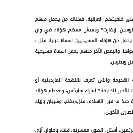
 على خلفيتهم العرقية، فهناك من يحمل منهم
 لوسين، زيفارت” ويعيش معظم هؤلاء في وان
حمل من هؤلاء المسيحيين اسماءً عربية مثل :
 سواها. والبعض الآخر منهم يحمل اسماءً مسيحية
ايل وبطرس.
القديمة والتي تعرف باللهجة الماردينية أو
رث الأخير للخليفة” لمارك سايكس، ومعظم هؤلاء
منذ ما قبل الاسلام، مثل:(تغلب وشيبان وإياد
ارى الآخرين.
مين، أستل، الصور، معسرته، قلت، بافاوار، آزخ،