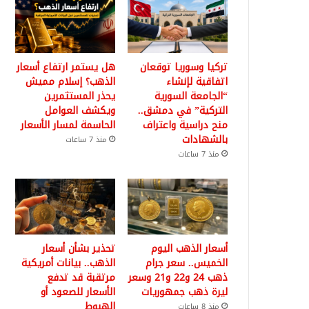
تركيا وسوريا توقعان
هل يستمر ارتفاع أسعار
اتفاقية لإنشاء
الذهب؟ إسلام مميش
“الجامعة السورية
يحذر المستثمرين
التركية” في دمشق..
ويكشف العوامل
منح دراسية واعتراف
الحاسمة لمسار الأسعار
بالشهادات
منذ 7 ساعات
منذ 7 ساعات
أسعار الذهب اليوم
تحذير بشأن أسعار
الخميس.. سعر جرام
الذهب.. بيانات أمريكية
ذهب 24 و22 و21 وسعر
مرتقبة قد تدفع
ليرة ذهب جمهوريات
الأسعار للصعود أو
الهبوط
منذ 8 ساعات