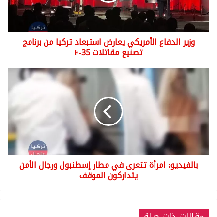
تركيا
من
برنامج
تصنيع
وزير الدفاع الأمريكي يعارض استبعاد تركيا من برنامج
مقاتلات
F-
تصنيع مقاتلات F-35
35
بالفيديو:
امرأة
تتعرى
في
مطار
إسطنبول
ورجال
الأمن
يتداركون
بالفيديو: امرأة تتعرى في مطار إسطنبول ورجال الأمن
الموقف
يتداركون الموقف
مقالات ذات صلة