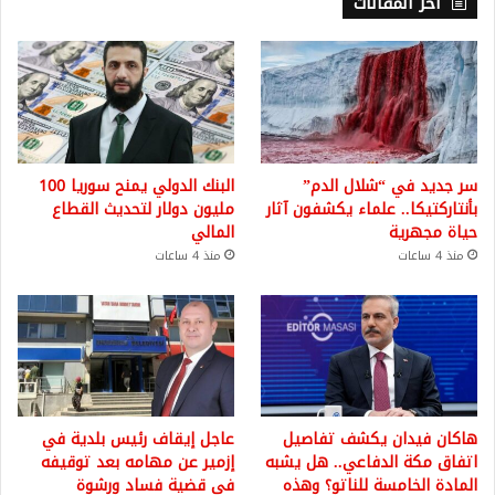
أخر المقالات
سر جديد في “شلال الدم”
البنك الدولي يمنح سوريا 100
بأنتاركتيكا.. علماء يكشفون آثار
مليون دولار لتحديث القطاع
حياة مجهرية
المالي
منذ 4 ساعات
منذ 4 ساعات
هاكان فيدان يكشف تفاصيل
عاجل إيقاف رئيس بلدية في
اتفاق مكة الدفاعي.. هل يشبه
إزمير عن مهامه بعد توقيفه
المادة الخامسة للناتو؟ وهذه
في قضية فساد ورشوة