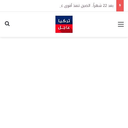
بعد 22 شهراً.. الصين تنفذ أقوى عملية شراء للذهب منذ أكتوبر 2023
القائمة
اكت