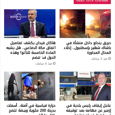
حريق يندلع داخل منشأة في
هاكان فيدان يكشف تفاصيل
باشاك شهير بإسطنبول.. إخلاء
اتفاق مكة الدفاعي.. هل يشبه
المحال المجاورة
المادة الخامسة للناتو؟ وهذه
الدول قد تنضم
منذ 3 ساعات
منذ 4 ساعات
عاجل إيقاف رئيس بلدية في
حرارة قياسية في أضنة.. أسفلت
إزمير عن مهامه بعد توقيفه
بدرجة 200 مئوية وبيضة تنضج