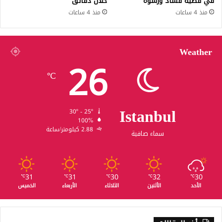
في قضية فساد ورشوة
خلال دقائق
منذ 4 ساعات
منذ 4 ساعات
Weather
26
℃
Istanbul
30º - 25º
100%
2.88 كيلومتر/ساعة
سماء صافية
31
31
30
32
30
℃
℃
℃
℃
℃
الأحد
الأثنين
الثلاثاء
الأربعاء
الخميس