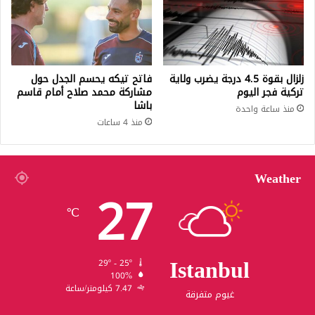
زلزال بقوة 4.5 درجة يضرب ولاية
فاتح تيكه يحسم الجدل حول
تركية فجر اليوم
مشاركة محمد صلاح أمام قاسم
باشا
منذ ساعة واحدة
منذ 4 ساعات
Weather
27
℃
Istanbul
29º - 25º
100%
7.47 كيلومتر/ساعة
غيوم متفرقة