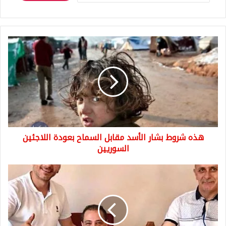
هذه
شروط
بشار
الأسد
مقابل
السماح
بعودة
اللاجئين
السوريين
هذه شروط بشار الأسد مقابل السماح بعودة اللاجئين
السوريين
مفاجئة
في
كرة
القدم
التركية
بطلها