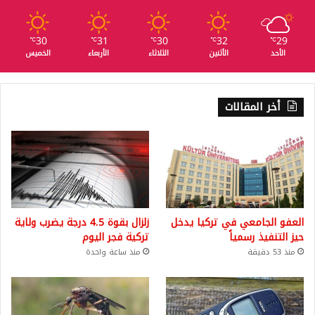
30
31
30
32
29
℃
℃
℃
℃
℃
الأحد
الأثنين
الثلاثاء
الأربعاء
الخميس
أخر المقالات
العفو الجامعي في تركيا يدخل
زلزال بقوة 4.5 درجة يضرب ولاية
حيز التنفيذ رسمياً
تركية فجر اليوم
منذ 53 دقيقة
منذ ساعة واحدة