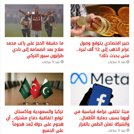
خبير اقتصادي يتوقع وصول
ما حقيقة الحجز على راتب محمد
غرام الذهب إلى 12 ألف ليرة..
صلاح بعد انضمامه إلى نادي
متى يحدث ذلك؟
طرابزون سبور التركي
منذ 9 ساعات
منذ 9 ساعات
ميتا تتلقى غرامة قياسية في
تركيا والسعودية وباكستان
أوروبا بسبب حماية الأطفال..
توقع اتفاقية دفاع مشترك.. أي
والشركة تعلن الطعن بالقرار
هجوم على دولة يُعد هجوماً
على الجميع
منذ 9 ساعات