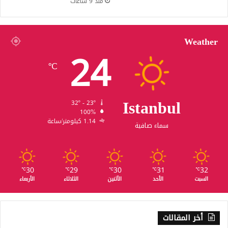
منذ 9 ساعات
Weather
24
℃
Istanbul
32º - 23º
100%
1.14 كيلومتر/ساعة
سماء صافية
30
29
30
31
32
℃
℃
℃
℃
℃
السبت
الأحد
الأثنين
الثلاثاء
الأربعاء
أخر المقالات