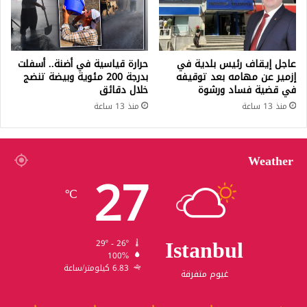
عاجل إيقاف رئيس بلدية في
حرارة قياسية في أضنة.. أسفلت
إزمير عن مهامه بعد توقيفه
بدرجة 200 مئوية وبيضة تنضج
في قضية فساد ورشوة
خلال دقائق
منذ 13 ساعة
منذ 13 ساعة
Weather
27
℃
Istanbul
29º - 26º
100%
6.83 كيلومتر/ساعة
غيوم متفرقة