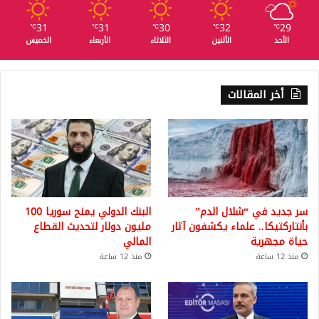
31
31
30
32
29
℃
℃
℃
℃
℃
الأحد
الأثنين
الثلاثاء
الأربعاء
الخميس
أخر المقالات
سر جديد في “شلال الدم”
البنك الدولي يمنح سوريا 100
بأنتاركتيكا.. علماء يكشفون آثار
مليون دولار لتحديث القطاع
حياة مجهرية
المالي
منذ 12 ساعة
منذ 12 ساعة