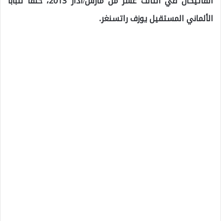
الفاتيكان في الثالث عشر من مارس/آذار 2013، خلفاً للبابا
الألماني المستقيل يوزف راتسنغر.