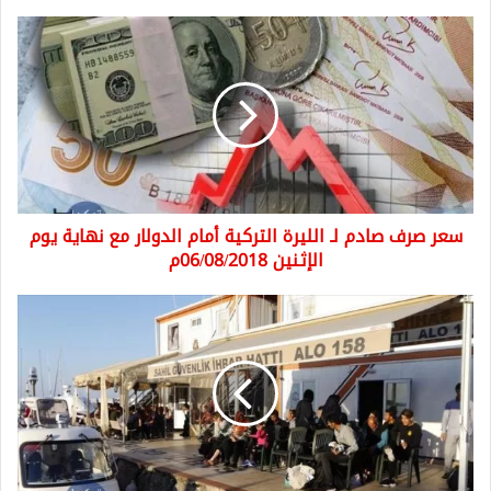
سعر
صرف
صادم
لـ
الليرة
التركية
أمام
الدولار
مع
سعر صرف صادم لـ الليرة التركية أمام الدولار مع نهاية يوم
نهاية
يوم
الإثنين 06/08/2018م
الإثنين
06/08/2018م
خفر
السواحل
التركي
يضبط
42
مهاجرا
غير
نظامي
وكلهم