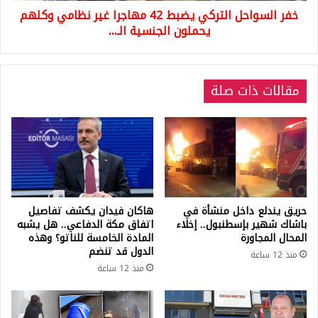
خفر السواحل التركي يضبط 42 مهاجرا غير نظامي وكلهم
يحملون
الجنسية
يحملون الجنسية الـ...
الـ...
مقالات ذات صلة
حريق يندلع داخل منشأة في
هاكان فيدان يكشف تفاصيل
باشاك شهير بإسطنبول.. إخلاء
اتفاق مكة الدفاعي.. هل يشبه
المحال المجاورة
المادة الخامسة للناتو؟ وهذه
الدول قد تنضم
منذ 12 ساعة
منذ 12 ساعة