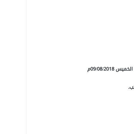
09/08/201م
ب.