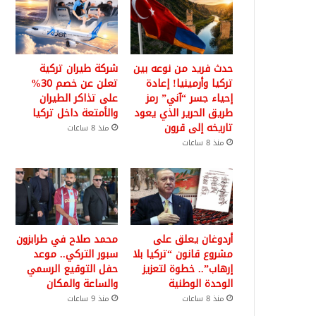
حدث فريد من نوعه بين
شركة طيران تركية
تركيا وأرمينيا! إعادة
تعلن عن خصم 30%
إحياء جسر “آني” رمز
على تذاكر الطيران
طريق الحرير الذي يعود
والأمتعة داخل تركيا
تاريخه إلى قرون
منذ 8 ساعات
منذ 8 ساعات
أردوغان يعلق على
محمد صلاح في طرابزون
مشروع قانون “تركيا بلا
سبور التركي.. موعد
إرهاب”.. خطوة لتعزيز
حفل التوقيع الرسمي
الوحدة الوطنية
والساعة والمكان
منذ 8 ساعات
منذ 9 ساعات