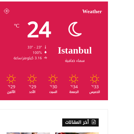
Weather
24
℃
Istanbul
33º - 23º
100%
3.16 كيلومتر/ساعة
سماء صافية
29
29
30
34
33
℃
℃
℃
℃
℃
الخميس
الجمعة
السبت
الأحد
الأثنين
أخر المقالات