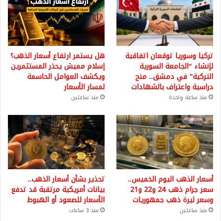
تركيا وسوريا توقعان اتفاقية
هل يستمر ارتفاع أسعار الذهب؟
لإنشاء “الجامعة السورية
إسلام مميش يحذر المستثمرين
التركية” في دمشق.. منح
ويكشف العوامل الحاسمة
دراسية واعتراف بالشهادات
لمسار الأسعار
منذ ساعة واحدة
منذ ساعتين
أسعار الذهب اليوم الخميس..
تحذير بشأن أسعار الذهب..
سعر جرام ذهب 24 و22 و21
بيانات أمريكية مرتقبة قد تدفع
وسعر ليرة ذهب جمهوريات
الأسعار للصعود أو الهبوط
منذ ساعتين
منذ 3 ساعات