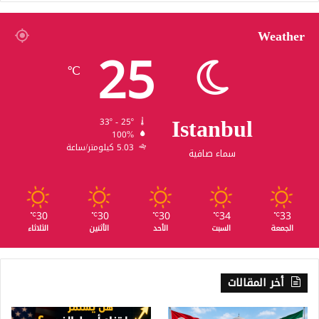
Weather
25
℃
Istanbul
33º - 25º
100%
5.03 كيلومتر/ساعة
سماء صافية
30
30
30
34
33
℃
℃
℃
℃
℃
الجمعة
السبت
الأحد
الأثنين
الثلاثاء
أخر المقالات