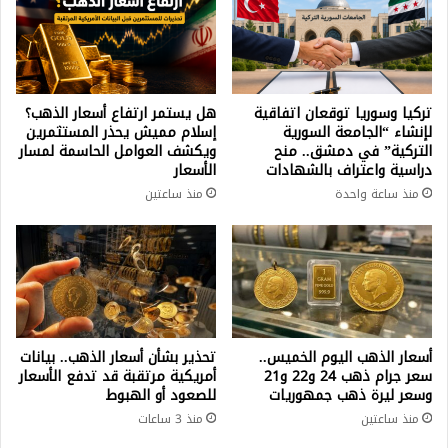
تركيا وسوريا توقعان اتفاقية
هل يستمر ارتفاع أسعار الذهب؟
لإنشاء “الجامعة السورية
إسلام مميش يحذر المستثمرين
التركية” في دمشق.. منح
ويكشف العوامل الحاسمة لمسار
دراسية واعتراف بالشهادات
الأسعار
منذ ساعة واحدة
منذ ساعتين
أسعار الذهب اليوم الخميس..
تحذير بشأن أسعار الذهب.. بيانات
سعر جرام ذهب 24 و22 و21
أمريكية مرتقبة قد تدفع الأسعار
وسعر ليرة ذهب جمهوريات
للصعود أو الهبوط
منذ ساعتين
منذ 3 ساعات