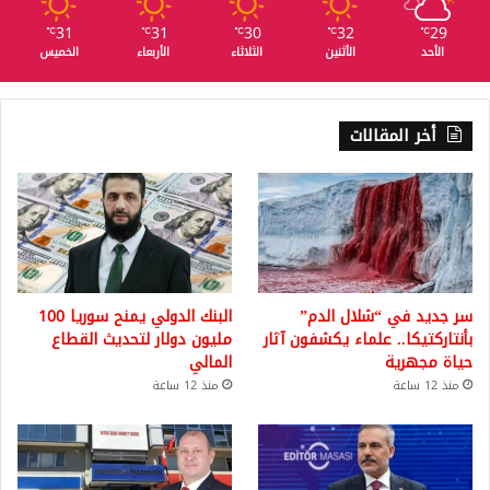
31
31
30
32
29
℃
℃
℃
℃
℃
الأحد
الأثنين
الثلاثاء
الأربعاء
الخميس
أخر المقالات
سر جديد في “شلال الدم”
البنك الدولي يمنح سوريا 100
بأنتاركتيكا.. علماء يكشفون آثار
مليون دولار لتحديث القطاع
حياة مجهرية
المالي
منذ 12 ساعة
منذ 12 ساعة