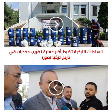
السلطات
التركية
تضبط
أكبر
عملية
تهريب
مخدرات
في
تاريخ
السلطات التركية تضبط أكبر عملية تهريب مخدرات في
تركيا
(صور)
تاريخ تركيا (صور)
تشاوش
أوغلو
:
هدفنا
وقف
الهجمات
على
إدلب
ونبذل