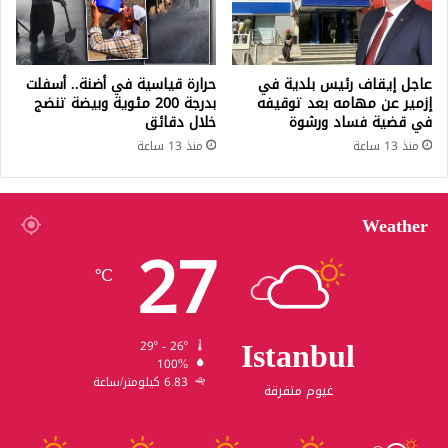
عاجل إيقاف رئيس بلدية في
حرارة قياسية في أضنة.. أسفلت
إزمير عن مهامه بعد توقيفه
بدرجة 200 مئوية وبيضة تنضج
في قضية فساد ورشوة
خلال دقائق
منذ 13 ساعة
منذ 13 ساعة
Weather
27
℃
Istanbul
29º - 26º
100%
6.83 كيلومتر/ساعة
غيوم متفرقة