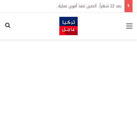
بعد 22 شهراً.. الصين تنفذ أقوى عملية شراء للذهب منذ أكتوبر 2023
القائمة
اكت