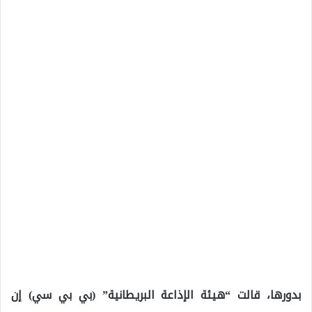
بدورها، قالت “هيئة الإذاعة البريطانية” (بي بي سي) إن