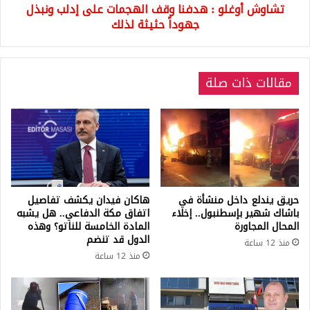
تشاوش أوغلو : هدفنا وقف الهجمات على إدلب ونبذل
جهوداً
حثيثة
جهوداً حثيثة لذلك
لذلك
مقالات ذات صلة
حريق يندلع داخل منشأة في
هاكان فيدان يكشف تفاصيل
باشاك شهير بإسطنبول.. إخلاء
اتفاق مكة الدفاعي.. هل يشبه
المحال المجاورة
المادة الخامسة للناتو؟ وهذه
الدول قد تنضم
منذ 12 ساعة
منذ 12 ساعة