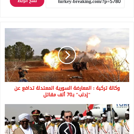
نسخ الرابط
وكالة
تركية
:
المعارضة
السورية
المعتدلة
تدافع
عن
"إدلب"
وكالة تركية : المعارضة السورية المعتدلة تدافع عن
بـ70
ألف
"إدلب" بـ70 ألف مقاتل
مقاتل
تركيا
توقّع
اتفاقات
للزراعة
والتنقيب