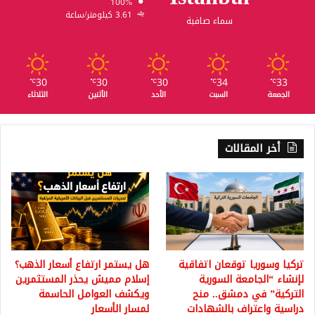
100%
3.61 كيلومتر/ساعة
سماء صافية
30
30
30
34
33
℃
℃
℃
℃
℃
الجمعة
السبت
الأحد
الأثنين
الثلاثاء
أخر المقالات
تركيا وسوريا توقعان اتفاقية
هل يستمر ارتفاع أسعار الذهب؟
لإنشاء “الجامعة السورية
إسلام مميش يحذر المستثمرين
التركية” في دمشق.. منح
ويكشف العوامل الحاسمة
دراسية واعتراف بالشهادات
لمسار الأسعار