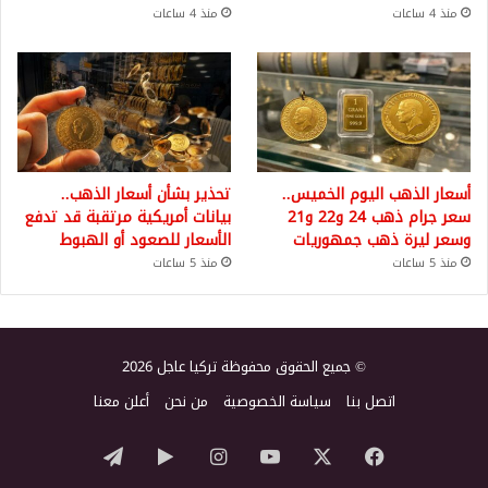
منذ 4 ساعات
منذ 4 ساعات
أسعار الذهب اليوم الخميس..
تحذير بشأن أسعار الذهب..
سعر جرام ذهب 24 و22 و21
بيانات أمريكية مرتقبة قد تدفع
وسعر ليرة ذهب جمهوريات
الأسعار للصعود أو الهبوط
منذ 5 ساعات
منذ 5 ساعات
© جميع الحقوق محفوظة تركيا عاجل 2026
اتصل بنا
سياسة الخصوصية
من نحن
أعلن معنا
‫X
فيسبوك
‫YouTube
انستقرام
‏Google
تيلقرام