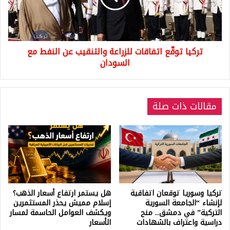
عن
النفط
مع
السودان
تركيا توقّع اتفاقات للزراعة والتنقيب عن النفط مع
السودان
مقالات ذات صلة
تركيا وسوريا توقعان اتفاقية
هل يستمر ارتفاع أسعار الذهب؟
لإنشاء “الجامعة السورية
إسلام مميش يحذر المستثمرين
التركية” في دمشق.. منح
ويكشف العوامل الحاسمة لمسار
دراسية واعتراف بالشهادات
الأسعار