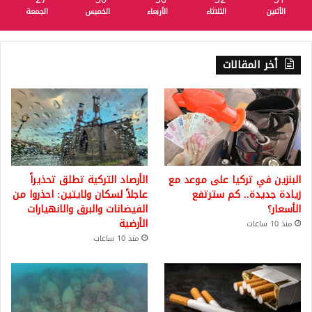
الأثنين
الثلاثاء
الأربعاء
الخميس
الجمعة
أخر المقالات
البنزين في تركيا على موعد مع
الأرصاد التركية تطلق تحذيراً
زيادة جديدة.. كم سترتفع
عاجلاً لسكان ولايتين: احذروا من
الأسعار؟
الفيضانات والبرق والانهيارات
الأرضية
منذ 10 ساعات
منذ 10 ساعات