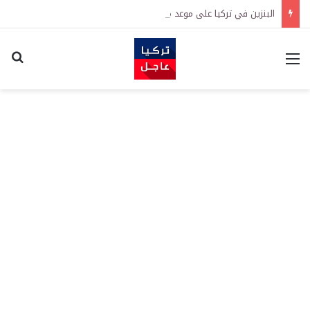
البنزين في تركيا على موعد مع زيادة جديدة.. كم سترتفع الأسعار؟
القائمة
اكت