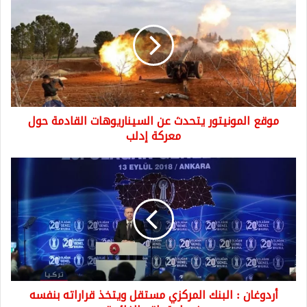
المونيتور
يتحدث
عن
السيناريوهات
القادمة
حول
معركة
إدلب
موقع المونيتور يتحدث عن السيناريوهات القادمة حول
معركة إدلب
أردوغان
:
البنك
المركزي
مستقل
ويتخذ
قراراته
بنفسه
فيما
أردوغان : البنك المركزي مستقل ويتخذ قراراته بنفسه
يتعلق