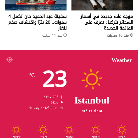
موجة غلاء جديدة في أسعار
سفينة عبد الحميد خان تكمل 4
السجائر بتركيا: تعرف على
سنوات.. 20 بئرًا واكتشاف ضخم
القائمة الجديدة
للغاز
منذ 10 ساعات
منذ 11 ساعة
Weather
23
℃
Istanbul
31º - 23º
98%
3.81 كيلومتر/ساعة
سماء صافية
27
30
30
32
31
℃
℃
℃
℃
℃