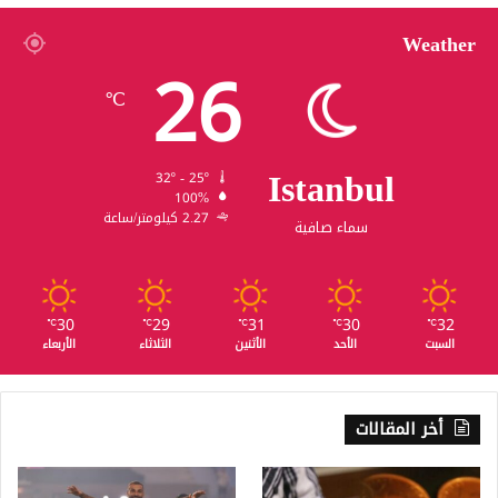
Weather
26
℃
Istanbul
32º - 25º
100%
2.27 كيلومتر/ساعة
سماء صافية
30
29
31
30
32
℃
℃
℃
℃
℃
السبت
الأحد
الأثنين
الثلاثاء
الأربعاء
أخر المقالات