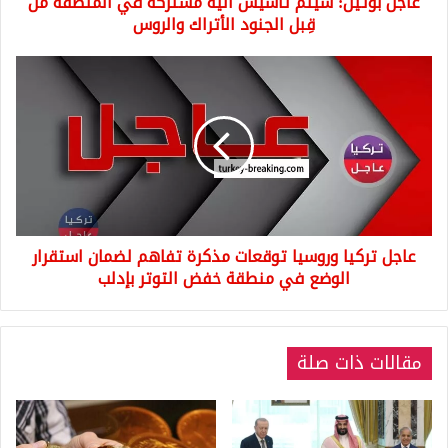
عاجل بوتين: سيتم تأسيس آلية مشتركة في المنطقة من
قِبل
الجنود
قِبل الجنود الأتراك والروس
الأتراك
والروس
عاجل
تركيا
وروسيا
توقعات
مذكرة
تفاهم
لضمان
استقرار
الوضع
عاجل تركيا وروسيا توقعات مذكرة تفاهم لضمان استقرار
في
منطقة
الوضع في منطقة خفض التوتر بإدلب
خفض
التوتر
بإدلب
مقالات ذات صلة