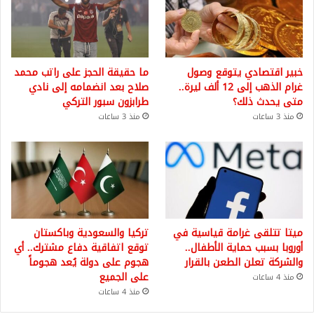
خبير اقتصادي يتوقع وصول
ما حقيقة الحجز على راتب محمد
غرام الذهب إلى 12 ألف ليرة..
صلاح بعد انضمامه إلى نادي
متى يحدث ذلك؟
طرابزون سبور التركي
منذ 3 ساعات
منذ 3 ساعات
ميتا تتلقى غرامة قياسية في
تركيا والسعودية وباكستان
أوروبا بسبب حماية الأطفال..
توقع اتفاقية دفاع مشترك.. أي
والشركة تعلن الطعن بالقرار
هجوم على دولة يُعد هجوماً
على الجميع
منذ 4 ساعات
منذ 4 ساعات