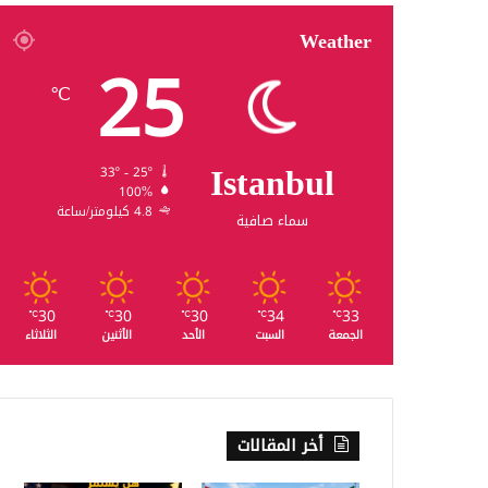
Weather
25
℃
Istanbul
33º - 25º
100%
4.8 كيلومتر/ساعة
سماء صافية
30
30
30
34
33
℃
℃
℃
℃
℃
الجمعة
السبت
الأحد
الأثنين
الثلاثاء
أخر المقالات