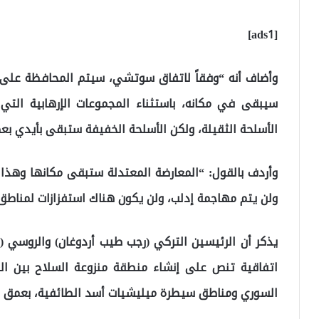
[ads1]
وأضاف أنه “وفقاً لاتفاق سوتشي، سيتم المحافظة على 
سيبقى في مكانه، باستثناء المجموعات الإرهابية التي
الأسلحة الثقيلة، ولكن الأسلحة الخفيفة ستبقى بأيدي بع
وأردف بالقول: “المعارضة المعتدلة ستبقى مكانها وهذا 
ولن يتم مهاجمة إدلب، ولن يكون هناك استفزازات لمناطق أ
يذكر أن الرئيسين التركي (رجب طيب أردوغان) والروسي (فلا
اتفاقية تنص على إنشاء منطقة منزوعة السلاح بين ا
السوري ومناطق سيطرة ميليشيات أسد الطائفية، بعمق الـ 15-20 كل