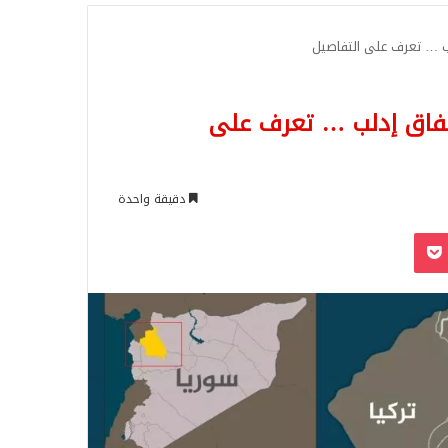
للبحث
ب … تعرف على التفاصيل
تفاق إدلب … تعرف على
دقيقة واحدة
‫Pocket
Odnoklassn