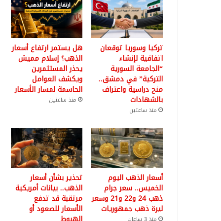
تركيا وسوريا توقعان
هل يستمر ارتفاع أسعار
اتفاقية لإنشاء
الذهب؟ إسلام مميش
“الجامعة السورية
يحذر المستثمرين
التركية” في دمشق..
ويكشف العوامل
منح دراسية واعتراف
الحاسمة لمسار الأسعار
بالشهادات
منذ ساعتين
منذ ساعتين
أسعار الذهب اليوم
تحذير بشأن أسعار
الخميس.. سعر جرام
الذهب.. بيانات أمريكية
ذهب 24 و22 و21 وسعر
مرتقبة قد تدفع
ليرة ذهب جمهوريات
الأسعار للصعود أو
الهبوط
منذ 3 ساعات