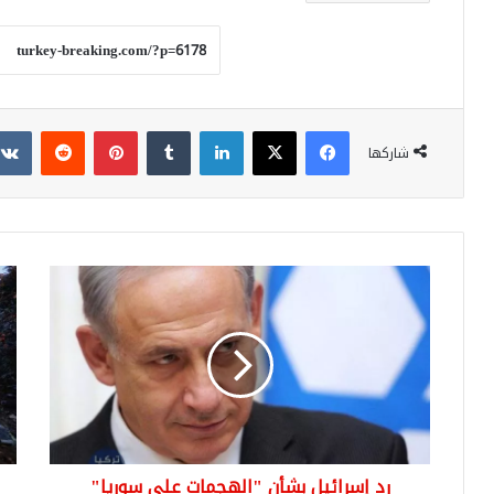
فيسبوك
‫X
لينكدإن
بينتيريست
شاركها
رد
إسر
إسرائيل
تكذ
بشأن
مو
"الهجمات
وتع
على
على
سوريا"
إسق
والطائرة
الط
الروسية
الر
"المفقودة"
رد إسرائيل بشأن "الهجمات على سوريا"