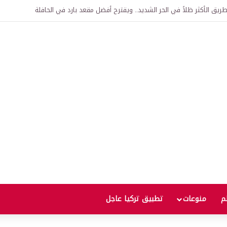
اقية لإنشاء “الجامعة السورية التركية” في دمشق.. منح دراسية واعتراف بالشهادات
لم
منوعات
تطبيق تركيا عاجل