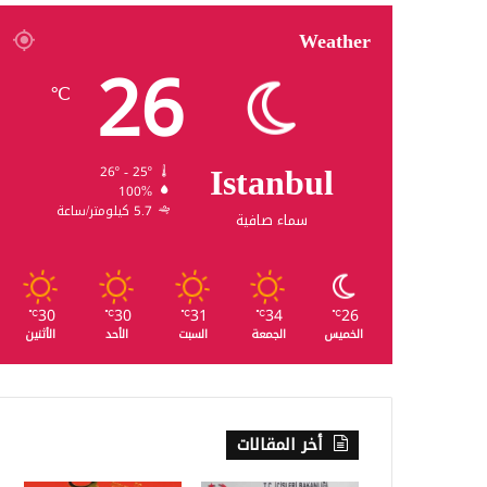
Weather
26
℃
Istanbul
26º - 25º
100%
5.7 كيلومتر/ساعة
سماء صافية
30
30
31
34
26
℃
℃
℃
℃
℃
الخميس
الجمعة
السبت
الأحد
الأثنين
أخر المقالات