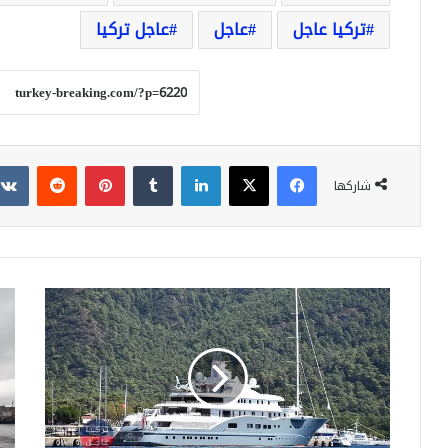
تركيا عاجل
عاجل
عاجل تركيا
فيسبوك
‫X
لينكدإن
بينتيريست
شاركها
يخت
ثلا
الملياردير
بوا
الإماراتي
ترك
الفطيم
توف
يتزود
%
بالوقود
من
في
كهر
مرمريس
لبن