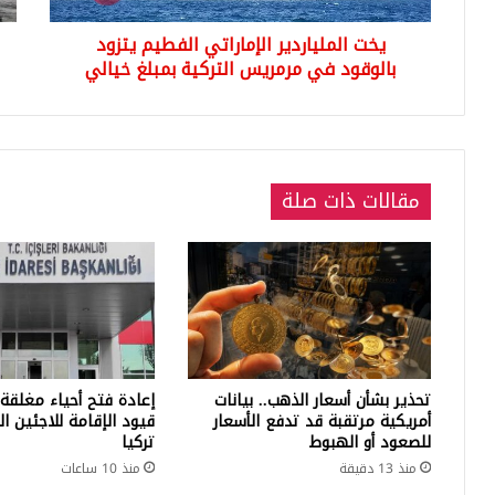
التركية
...
يخت الملياردير الإماراتي الفطيم يتزود
بمبلغ
تعر
خيالي
بالوقود في مرمريس التركية بمبلغ خيالي
على
الت
مقالات ذات صلة
تحذير بشأن أسعار الذهب.. بيانات
إعادة فتح أحياء مغلقة
أمريكية مرتقبة قد تدفع الأسعار
قيود الإقامة للاجئين ا
للصعود أو الهبوط
تركيا
منذ 13 دقيقة
منذ 10 ساعات