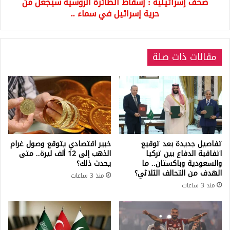
صحف إسرائيلية : إسقاط الطائرة الروسية سيجعل من
إسرائيل
في
حرية إسرائيل في سماء ..
سماء
..
مقالات ذات صلة
تفاصيل جديدة بعد توقيع
خبير اقتصادي يتوقع وصول غرام
اتفاقية الدفاع بين تركيا
الذهب إلى 12 ألف ليرة.. متى
والسعودية وباكستان.. ما
يحدث ذلك؟
الهدف من التحالف الثلاثي؟
منذ 3 ساعات
منذ 3 ساعات