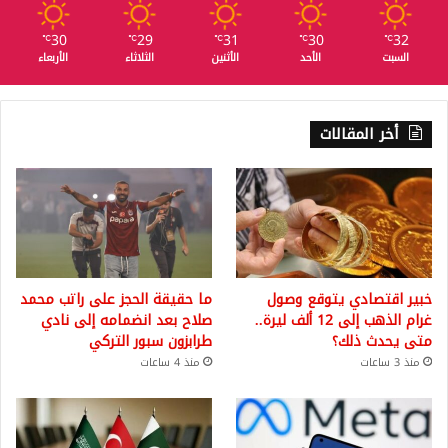
30
29
31
30
32
℃
℃
℃
℃
℃
السبت
الأحد
الأثنين
الثلاثاء
الأربعاء
أخر المقالات
خبير اقتصادي يتوقع وصول
ما حقيقة الحجز على راتب محمد
غرام الذهب إلى 12 ألف ليرة..
صلاح بعد انضمامه إلى نادي
متى يحدث ذلك؟
طرابزون سبور التركي
منذ 3 ساعات
منذ 4 ساعات