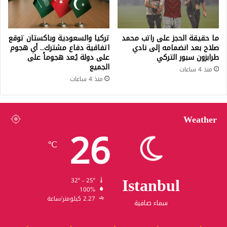
ما حقيقة الحجز على راتب محمد
تركيا والسعودية وباكستان توقع
صلاح بعد انضمامه إلى نادي
اتفاقية دفاع مشترك.. أي هجوم
طرابزون سبور التركي
على دولة يُعد هجوماً على
الجميع
منذ 4 ساعات
منذ 4 ساعات
Weather
26
℃
Istanbul
32º - 25º
100%
2.27 كيلومتر/ساعة
سماء صافية