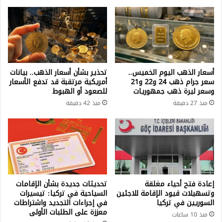
أسعار الذهب اليوم الخميس..
تحذير بشأن أسعار الذهب.. بيانات
سعر جرام ذهب 24 و22 و21
أمريكية مرتقبة قد تدفع الأسعار
وسعر ليرة ذهب جمهوريات
للصعود أو الهبوط
منذ 27 دقيقة
منذ 42 دقيقة
إعادة فتح أحياء مغلقة
تحديثات جديدة بشأن الإقامات
وتسهيلات قيود الإقامة للاجئين
السياحية في تركيا: تيسيرات
السوريين في تركيا
في إجراءات التجديد واشتراطات
معززة على الطلبات الأولى
منذ 10 ساعات