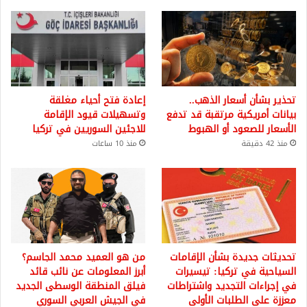
تحذير بشأن أسعار الذهب..
إعادة فتح أحياء مغلقة
بيانات أمريكية مرتقبة قد تدفع
وتسهيلات قيود الإقامة
الأسعار للصعود أو الهبوط
للاجئين السوريين في تركيا
منذ 42 دقيقة
منذ 10 ساعات
تحديثات جديدة بشأن الإقامات
من هو العميد محمد الجاسم؟
السياحية في تركيا: تيسيرات
أبرز المعلومات عن نائب قائد
في إجراءات التجديد واشتراطات
فيلق المنطقة الوسطى الجديد
معززة على الطلبات الأولى
في الجيش العربي السوري