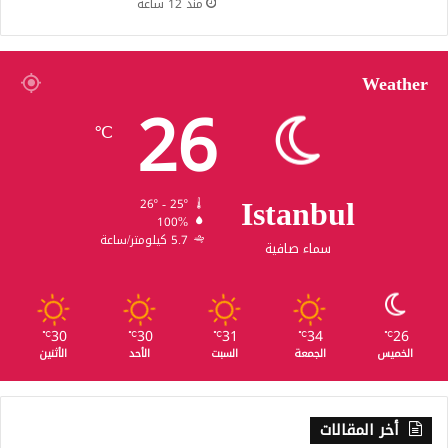
منذ 12 ساعة
Weather
26
℃
Istanbul
26º - 25º
100%
5.7 كيلومتر/ساعة
سماء صافية
30
30
31
34
26
℃
℃
℃
℃
℃
الخميس
الجمعة
السبت
الأحد
الأثنين
أخر المقالات