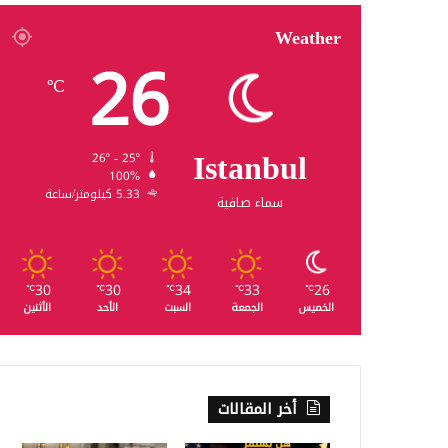
Weather
26
℃
Istanbul
26º - 25º
100%
5.33 كيلومتر/ساعة
سماء صافية
30
30
34
33
26
℃
℃
℃
℃
℃
الخميس
الجمعة
السبت
الأحد
الأثنين
أخر المقالات