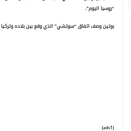
“روسيا اليوم”.
بوتين وصف اتفاق “سوتشي” الذي وقع بين بلاده وتركيا حو
[ads1]