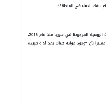
نع سفك الدماء في المنطقة”.
كان (بوتين) ذكر في تصريح تلفزيوني سابق، أن “القوات الروسية الموجودة في سوريا منذ عام 2015،
برا بأن “وجود قواته هناك يعد أداة فريدة