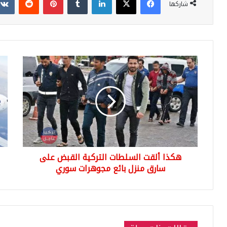
شاركها
هكذا
الزي
ألقت
الى
السلطات
تركي
التركية
طري
القبض
طل
على
زيار
سارق
الى
منزل
تركي
بائع
هكذا ألقت السلطات التركية القبض على
مجوهرات
سوري
سارق منزل بائع مجوهرات سوري