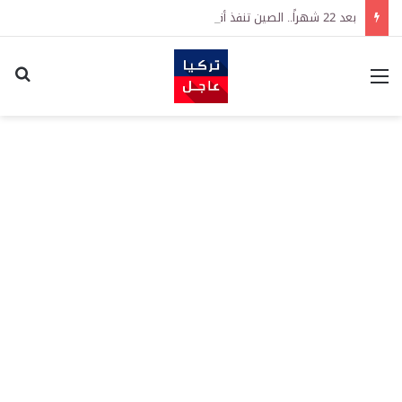
بعد 22 شهراً.. الصين تنفذ أقوى عملية شراء للذهب منذ أكتوبر 2023
القائمة
اكت