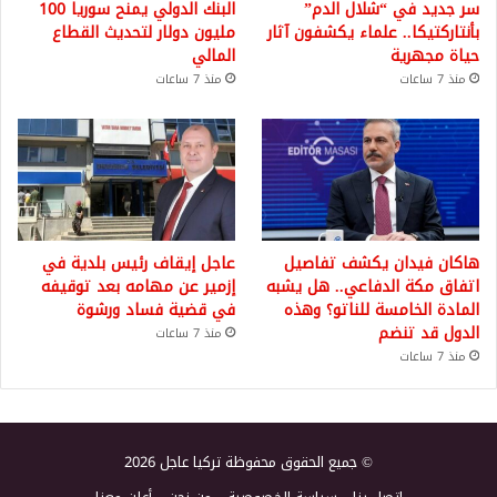
سر جديد في “شلال الدم”
البنك الدولي يمنح سوريا 100
بأنتاركتيكا.. علماء يكشفون آثار
مليون دولار لتحديث القطاع
حياة مجهرية
المالي
منذ 7 ساعات
منذ 7 ساعات
هاكان فيدان يكشف تفاصيل
عاجل إيقاف رئيس بلدية في
اتفاق مكة الدفاعي.. هل يشبه
إزمير عن مهامه بعد توقيفه
المادة الخامسة للناتو؟ وهذه
في قضية فساد ورشوة
الدول قد تنضم
منذ 7 ساعات
منذ 7 ساعات
© جميع الحقوق محفوظة تركيا عاجل 2026