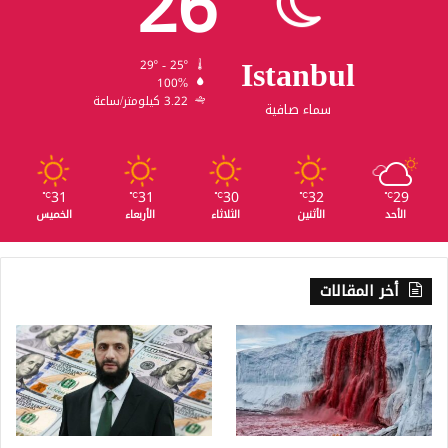
26
Istanbul
29º - 25º
100%
3.22 كيلومتر/ساعة
سماء صافية
31
31
30
32
29
℃
℃
℃
℃
℃
الأحد
الأثنين
الثلاثاء
الأربعاء
الخميس
أخر المقالات