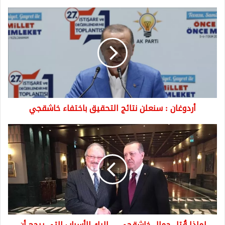
أردوغان
:
سنعلن
نتائج
التحقيق
باختفاء
خاشقجي
أردوغان : سنعلن نتائج التحقيق باختفاء خاشقجي
لماذا
قُتل
جمال
خاشقجي
...
إليك
الأسباب
التي
يرجح
لماذا قُتل جمال خاشقجي ... إليك الأسباب التي يرجح أن
أن