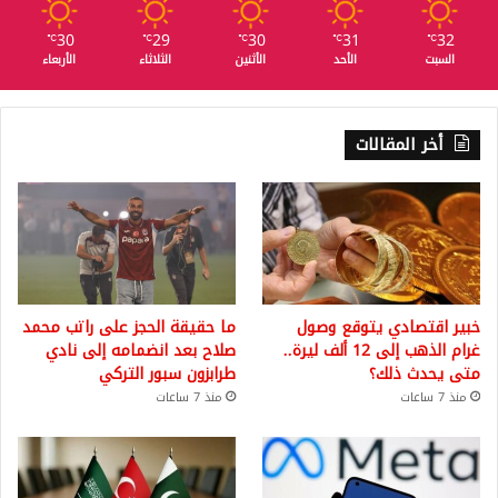
30
29
30
31
32
℃
℃
℃
℃
℃
السبت
الأحد
الأثنين
الثلاثاء
الأربعاء
أخر المقالات
خبير اقتصادي يتوقع وصول
ما حقيقة الحجز على راتب محمد
غرام الذهب إلى 12 ألف ليرة..
صلاح بعد انضمامه إلى نادي
متى يحدث ذلك؟
طرابزون سبور التركي
منذ 7 ساعات
منذ 7 ساعات