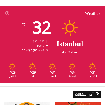
Weather
32
℃
Istanbul
33º - 25º
100%
5.73 كيلومتر/ساعة
سماء صافية
29
29
31
34
31
℃
℃
℃
℃
℃
الخميس
الجمعة
السبت
الأحد
الأثنين
أخر المقالات