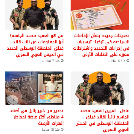
تحديثات جديدة بشأن الإقامات
من هو العميد محمد الجاسم؟
السياحية في تركيا: تيسيرات
أبرز المعلومات عن نائب قائد
في إجراءات التجديد واشتراطات
فيلق المنطقة الوسطى الجديد
معززة على الطلبات الأولى
في الجيش العربي السوري
منذ 6 ساعات
منذ 7 ساعات
عاجل | تعيين العميد محمد
تحذير من خبير زلازل في أضنة..
الجاسم نائباً لقائد فيلق
4 مناطق أكثر عرضة لمخاطر
المنطقة الوسطى في الجيش
الهزات الأرضية
العربي السوري
منذ 18 ساعة