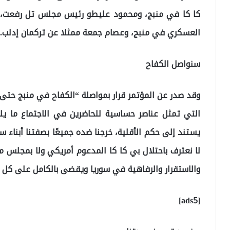
كا كا في منبج، ومحمود عليطو رئيس مجلس تل رفعت، و
العسكري في منبج، وعصام جمعة ممثلا عن تركمان إدلب.
سنواصل الكفاح
وقد صدر عن المؤتمر قرار بمواصلة “الكفاح في منبج حتى ي
التي تمثل عناصر حساسية للحاضرين في الاجتماع ما يلي
يستند إلى حكم الأقلية، خرجنا ضده جميعًا بصفتنا أبناء س
لا نعترف باحتلال بي كا كا المدعوم أمريكي ولا بمجلس 
والاستقرار والرفاهية في سوريا ويقضى بالكامل على كل الع
[ads5]