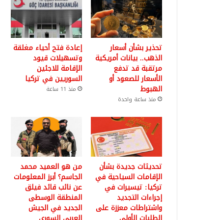
تحذير بشأن أسعار
إعادة فتح أحياء مغلقة
الذهب.. بيانات أمريكية
وتسهيلات قيود
مرتقبة قد تدفع
الإقامة للاجئين
الأسعار للصعود أو
السوريين في تركيا
الهبوط
منذ 11 ساعة
منذ ساعة واحدة
تحديثات جديدة بشأن
من هو العميد محمد
الإقامات السياحية في
الجاسم؟ أبرز المعلومات
تركيا: تيسيرات في
عن نائب قائد فيلق
إجراءات التجديد
المنطقة الوسطى
واشتراطات معززة على
الجديد في الجيش
الطلبات الأولى
العربي السوري