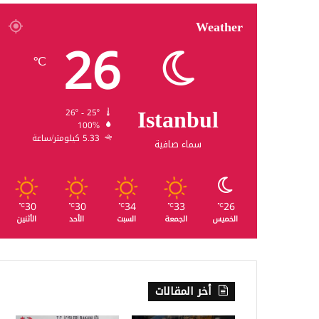
Weather
26
℃
Istanbul
26º - 25º
100%
5.33 كيلومتر/ساعة
سماء صافية
30
30
34
33
26
℃
℃
℃
℃
℃
الخميس
الجمعة
السبت
الأحد
الأثنين
أخر المقالات