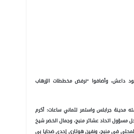
جود داعش، وأضافوا “نرفض مخططات الإرهاب
ه مدينة جرابلس واستمر لثماني ساعات: أكرم
لفحل مسؤول اتحاد عشائر منبج، وجمال الخضر شيخ
حلي في منبج، ونفين هوتاري إحدى ضحايا بي