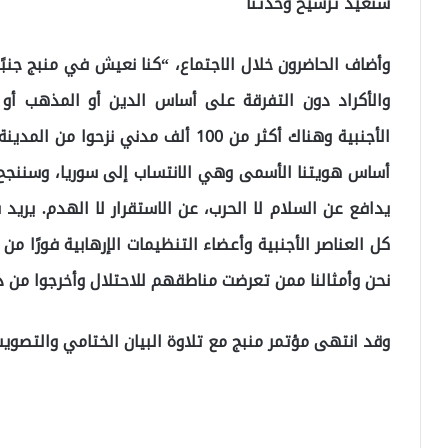
سنعيد ترسيخ وحدتنا
وأضاف الحاضرون خلال الاجتماع، “كنا نعيش في منبج جنبً
والأكراد دون التفرقة على أساس الدين أو المذهب أو ا
الأجنبية وهناك أكثر من 100 ألف مدني
أساس هويتنا الأسمى وهي الانتساب إلى سوريا، وسننجح 
يدافع عن السلام لا الحرب، عن الاستقرار لا الهدم. يري
كل العناصر الأجنبية وأعضاء التنظيمات الإرهابية فورًا من
نحن وأمثالنا ممن تعرضت مناطقهم للاحتلال وأخرجوا من د
وقد انتهى مؤتمر منبج مع تلاوة البيان الختامي والتصويت