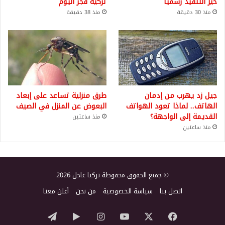
حيز التنفيذ رسمياً
تركية فجر اليوم
منذ 30 دقيقة
منذ 38 دقيقة
جيل زد يهرب من إدمان
طرق منزلية تساعد على إبعاد
الهاتف.. لماذا تعود الهواتف
البعوض عن المنزل في الصيف
القديمة إلى الواجهة؟
منذ ساعتين
منذ ساعتين
© جميع الحقوق محفوظة تركيا عاجل 2026
اتصل بنا
سياسة الخصوصية
من نحن
أعلن معنا
‫X
فيسبوك
‫YouTube
انستقرام
‏Google
تيلقرام