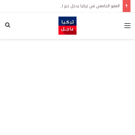
العفو الجامعي في تركيا يدخل حيز التنفيذ رسمياً
القائمة
اكت