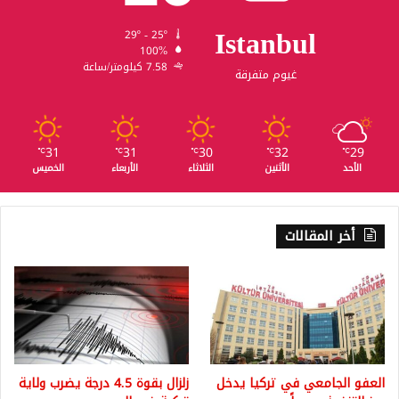
Istanbul
29º - 25º
100%
7.58 كيلومتر/ساعة
غيوم متفرقة
31
31
30
32
29
℃
℃
℃
℃
℃
الأحد
الأثنين
الثلاثاء
الأربعاء
الخميس
أخر المقالات
العفو الجامعي في تركيا يدخل
زلزال بقوة 4.5 درجة يضرب ولاية