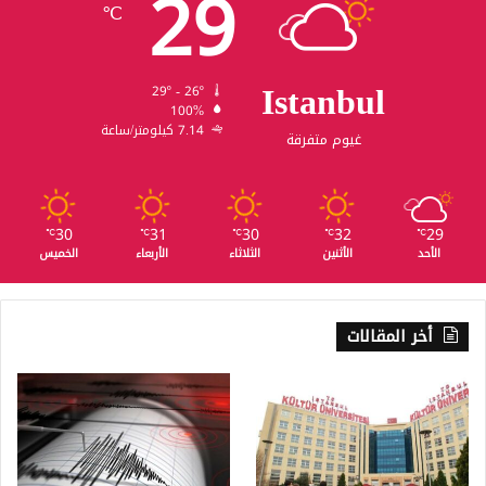
29
℃
Istanbul
29º - 26º
100%
7.14 كيلومتر/ساعة
غيوم متفرقة
30
31
30
32
29
℃
℃
℃
℃
℃
الأحد
الأثنين
الثلاثاء
الأربعاء
الخميس
أخر المقالات