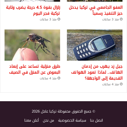
العفو الجامعي في تركيا يدخل
زلزال بقوة 4.5 درجة يضرب ولاية
حيز التنفيذ رسمياً
تركية فجر اليوم
منذ 3 ساعات
منذ 3 ساعات
جيل زد يهرب من إدمان
طرق منزلية تساعد على إبعاد
الهاتف.. لماذا تعود الهواتف
البعوض عن المنزل في الصيف
القديمة إلى الواجهة؟
منذ 4 ساعات
منذ 4 ساعات
© جميع الحقوق محفوظة تركيا عاجل 2026
اتصل بنا
سياسة الخصوصية
من نحن
أعلن معنا