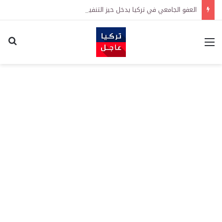
العفو الجامعي في تركيا يدخل حيز التنفيذ رسمياً
القائمة
اكت