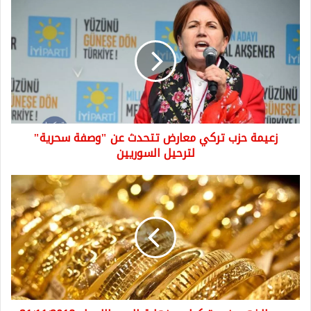
زعيمة
حزب
تركي
معارض
تتحدث
عن
"وصفة
سحرية"
لترحيل
زعيمة حزب تركي معارض تتحدث عن "وصفة سحرية"
السوريين
لترحيل السوريين
سعر
الذهب
في
تركيا
مع
نهاية
اليوم
الاربعاء
21/11/2018