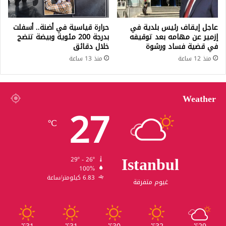
عاجل إيقاف رئيس بلدية في
حرارة قياسية في أضنة.. أسفلت
إزمير عن مهامه بعد توقيفه
بدرجة 200 مئوية وبيضة تنضج
في قضية فساد ورشوة
خلال دقائق
منذ 12 ساعة
منذ 13 ساعة
Weather
27
℃
Istanbul
29º - 26º
100%
6.83 كيلومتر/ساعة
غيوم متفرقة
℃
℃
℃
℃
℃