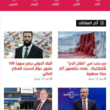
31
31
30
32
29
الأحد
الأثنين
الثلاثاء
الأربعاء
الخميس
أخر المقالات
سر جديد في “شلال الدم”
البنك الدولي يمنح سوريا 100
بأنتاركتيكا.. علماء يكشفون آثار
مليون دولار لتحديث القطاع
حياة مجهرية
المالي
منذ 12 ساعة
منذ 12 ساعة