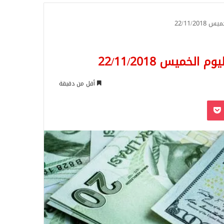
للبحث
22/11/
ميس 22/11/2018
أقل من دقيقة
‫Pocket
Odnoklassn