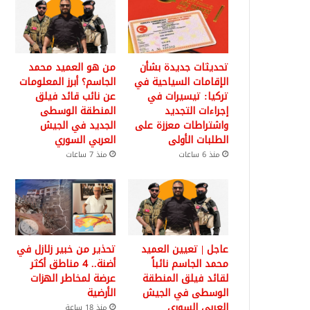
تحديثات جديدة بشأن
من هو العميد محمد
الإقامات السياحية في
الجاسم؟ أبرز المعلومات
تركيا: تيسيرات في
عن نائب قائد فيلق
إجراءات التجديد
المنطقة الوسطى
واشتراطات معززة على
الجديد في الجيش
الطلبات الأولى
العربي السوري
منذ 6 ساعات
منذ 7 ساعات
عاجل | تعيين العميد
تحذير من خبير زلازل في
محمد الجاسم نائباً
أضنة.. 4 مناطق أكثر
لقائد فيلق المنطقة
عرضة لمخاطر الهزات
الوسطى في الجيش
الأرضية
العربي السوري
منذ 18 ساعة