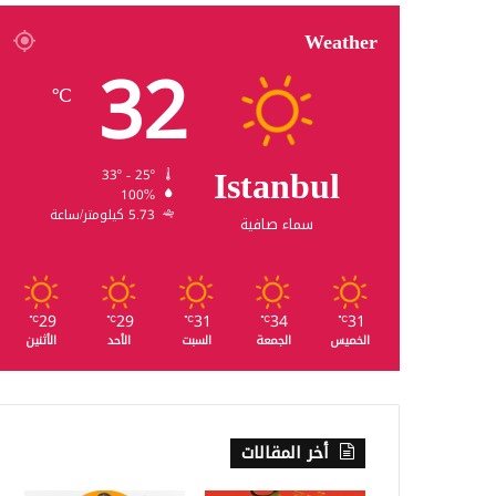
Weather
32
℃
Istanbul
33º - 25º
100%
5.73 كيلومتر/ساعة
سماء صافية
29
29
31
34
31
℃
℃
℃
℃
℃
الخميس
الجمعة
السبت
الأحد
الأثنين
أخر المقالات