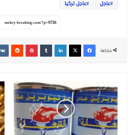
عاجل
عاجل تركيا
فيسبوك
‫X
لينكدإن
بينتيريست
شاركها
الشعلة
سع
بالفيديو
الذ
ادمان
في
الأطفال
تركي
في
مع
سوريا
نها
على
الي
"
الخ
الشعلة
018