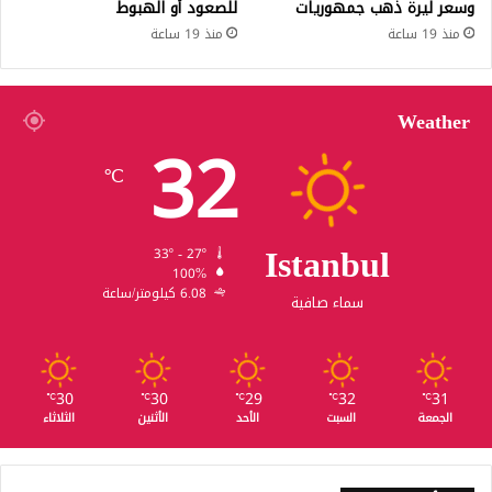
وسعر ليرة ذهب جمهوريات
للصعود أو الهبوط
منذ 19 ساعة
منذ 19 ساعة
Weather
32
℃
Istanbul
33º - 27º
100%
6.08 كيلومتر/ساعة
سماء صافية
30
30
29
32
31
℃
℃
℃
℃
℃
الجمعة
السبت
الأحد
الأثنين
الثلاثاء