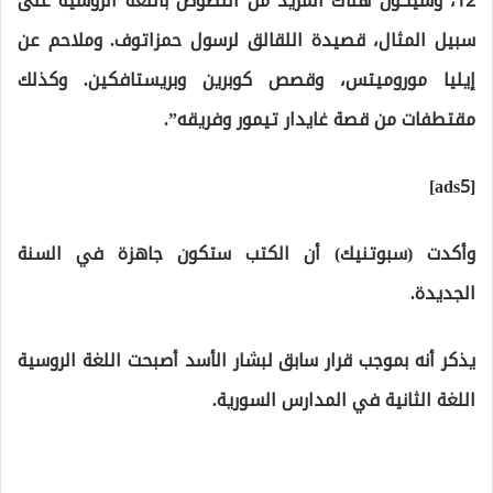
12، وسيكون هناك المزيد من النصوص باللغة الروسية على
سبيل المثال، قصيدة اللقالق لرسول حمزاتوف. وملاحم عن
إيليا موروميتس، وقصص كوبرين وبريستافكين. وكذلك
مقتطفات من قصة غايدار تيمور وفريقه”.
[ads5]
وأكدت (سبوتنيك) أن الكتب ستكون جاهزة في السنة
الجديدة.
يذكر أنه بموجب قرار سابق لبشار الأسد أصبحت اللغة الروسية
اللغة الثانية في المدارس السورية.