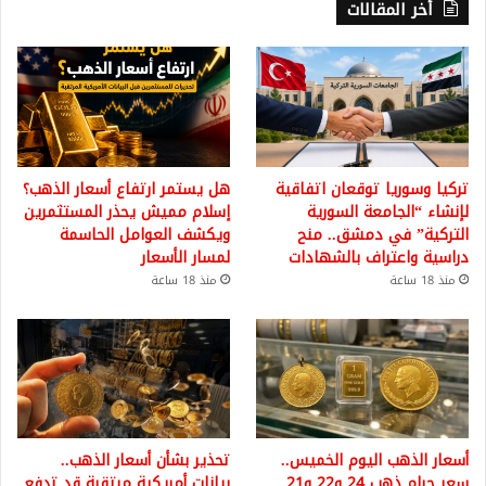
أخر المقالات
تركيا وسوريا توقعان اتفاقية
هل يستمر ارتفاع أسعار الذهب؟
لإنشاء “الجامعة السورية
إسلام مميش يحذر المستثمرين
التركية” في دمشق.. منح
ويكشف العوامل الحاسمة
دراسية واعتراف بالشهادات
لمسار الأسعار
منذ 18 ساعة
منذ 18 ساعة
أسعار الذهب اليوم الخميس..
تحذير بشأن أسعار الذهب..
سعر جرام ذهب 24 و22 و21
بيانات أمريكية مرتقبة قد تدفع