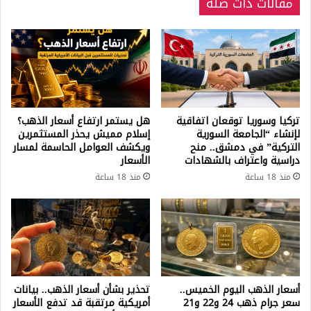
مقالات ذات صلة
تركيا وسوريا توقعان اتفاقية
هل يستمر ارتفاع أسعار الذهب؟
لإنشاء “الجامعة السورية
إسلام مميش يحذر المستثمرين
التركية” في دمشق.. منح
ويكشف العوامل الحاسمة لمسار
دراسية واعتراف بالشهادات
الأسعار
منذ 18 ساعة
منذ 18 ساعة
أسعار الذهب اليوم الخميس..
تحذير بشأن أسعار الذهب.. بيانات
سعر جرام ذهب 24 و22 و21
أمريكية مرتقبة قد تدفع الأسعار