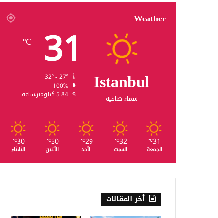
Weather
31
℃
Istanbul
32º - 27º
100%
5.84 كيلومتر/ساعة
سماء صافية
30
30
29
32
31
℃
℃
℃
℃
℃
الجمعة
السبت
الأحد
الأثنين
الثلاثاء
أخر المقالات