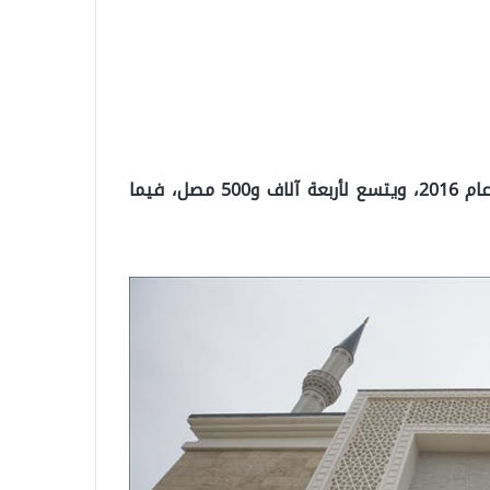
وبدأت أعمال تشييد الجامع في نوفمبر / تشرين الثاني عام 2016، ويتسع لأربعة آلاف و500 مصل، فيما