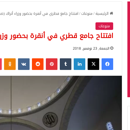
الرئيسية
/
منوعات
/
افتتاح جامع قطري في أنقرة بحضور وزراء أتراك (صو
منوعات
افتتاح جامع قطري في أنقرة بحضور وزراء
الجمعة, 23 نوفمبر, 2018
فيسبوك
‫X
لينكدإن
بينتيريست
iki