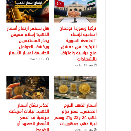
تركيا وسوريا توقعان
هل يستمر ارتفاع أسعار
اتفاقية لإنشاء
الذهب؟ إسلام مميش
“الجامعة السورية
يحذر المستثمرين
التركية” في دمشق..
ويكشف العوامل
منح دراسية واعتراف
الحاسمة لمسار الأسعار
بالشهادات
منذ 19 ساعة
منذ 19 ساعة
أسعار الذهب اليوم
تحذير بشأن أسعار
الخميس.. سعر جرام
الذهب.. بيانات أمريكية
ذهب 24 و22 و21 وسعر
مرتقبة قد تدفع
ليرة ذهب جمهوريات
الأسعار للصعود أو
الهبوط
منذ 20 ساعة