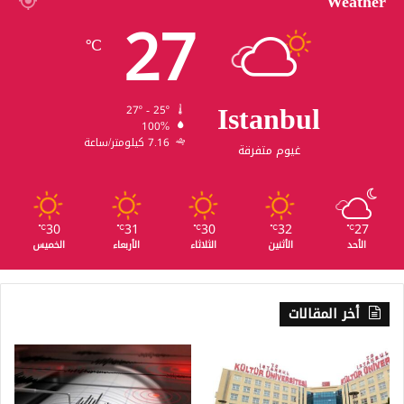
Weather
27
℃
Istanbul
27º - 25º
100%
7.16 كيلومتر/ساعة
غيوم متفرقة
30
31
30
32
27
℃
℃
℃
℃
℃
الأحد
الأثنين
الثلاثاء
الأربعاء
الخميس
أخر المقالات