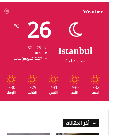
Weather
26
℃
Istanbul
32º - 25º
100%
2.27 كيلومتر/ساعة
سماء صافية
30
29
31
30
32
℃
℃
℃
℃
℃
السبت
الأحد
الأثنين
الثلاثاء
الأربعاء
أخر المقالات