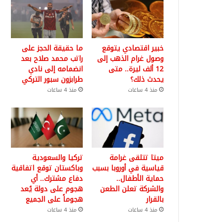
خبير اقتصادي يتوقع
ما حقيقة الحجز على
وصول غرام الذهب إلى
راتب محمد صلاح بعد
12 ألف ليرة.. متى
انضمامه إلى نادي
يحدث ذلك؟
طرابزون سبور التركي
منذ 4 ساعات
منذ 4 ساعات
ميتا تتلقى غرامة
تركيا والسعودية
قياسية في أوروبا بسبب
وباكستان توقع اتفاقية
حماية الأطفال..
دفاع مشترك.. أي
والشركة تعلن الطعن
هجوم على دولة يُعد
بالقرار
هجوماً على الجميع
منذ 4 ساعات
منذ 4 ساعات