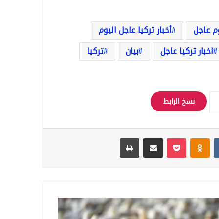
وم عاجل
أخبار تركيا عاجل اليوم
اخبار تركيا عاجل
بيان
تركيا
نسخ الرابط
Odnoklassniki
‫Pocket
مشاركة عبر البريد
طباعة
يه
قي"..