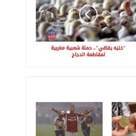
ة
ية
بية
اطعة
جاج
"خليه يقاقي".. حملة شعبية مغربية
لمقاطعة الدجاج