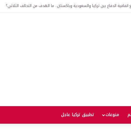
لى 12 ألف ليرة.. متى يحدث ذلك؟
لم
منوعات
تطبيق تركيا عاجل