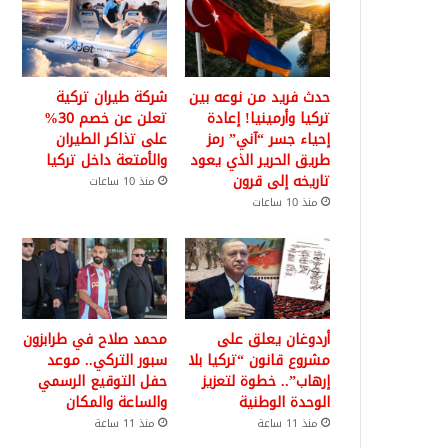
حدث فريد من نوعه بين
شركة طيران تركية
تركيا وأرمينيا! إعادة
تعلن عن خصم 30%
إحياء جسر “آني” رمز
على تذاكر الطيران
طريق الحرير الذي يعود
والأمتعة داخل تركيا
تاريخه إلى قرون
منذ 10 ساعات
منذ 10 ساعات
أردوغان يعلق على
محمد صلاح في طرابزون
مشروع قانون “تركيا بلا
سبور التركي.. موعد
إرهاب”.. خطوة لتعزيز
حفل التوقيع الرسمي
الوحدة الوطنية
والساعة والمكان
منذ 11 ساعة
منذ 11 ساعة