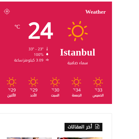
Weather
24
℃
Istanbul
33º - 23º
100%
3.09 كيلومتر/ساعة
سماء صافية
29
29
30
34
33
℃
℃
℃
℃
℃
الخميس
الجمعة
السبت
الأحد
الأثنين
أخر المقالات