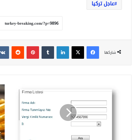
عاجل تركيا
فيسبوك
‫X
لينكدإن
بينتيريست
شاركها
الرقم
أسع
الضريبي
الذ
في
الي
تركيا
الأح
ما
في
هو
تركي
و
عيار
كيف
(24
يتم
-