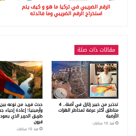
الرقم الضريبي في تركيا ما هو و كيف يتم
استخراج
22
الرقم
استخراج الرقم الضريبي وما فائدته
-
الضريبي
21
وما
-
فائدته
18
-
14)
مقالات ذات صلة
تحذير من خبير زلازل في أضنة.. 4
حدث فريد من نوعه بين 
مناطق أكثر عرضة لمخاطر الهزات
وأرمينيا! إعادة إحياء ج
الأرضية
طريق الحرير الذي يعود 
قرون
منذ 10 ساعات
منذ 10 ساعات